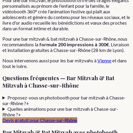
Pour une bar mitzvah, le photobooth offre des tirages élégants
personnalisés au prénom de l'enfant pour la famille, le
vidéobooth 360° crée l'animation festive qui plaît aux
adolescents et génère du contenu pour les réseaux sociaux, et le
livre d'or audio recueille les bénédictions et vœux des proches
dans un format intime et durable.
Pour
une
bar mitzvah & bat mitzvah
à
Chasse-sur-Rhône
, nous
recommandons la
formule
200 impressions
à
300€
. Livraison
et installation gratuites à
Chasse-sur-Rhône
(
28
km de Lyon).
Nous intervenons aussi pour les
bar mitzvahs
à
Vienne
et dans
tout le
Isère
.
Questions fréquentes —
Bar Mitzvah & Bat
Mitzvah
à
Chasse-sur-Rhône
Proposez-vous un photobooth pour bar mitzvah à Chasse-
sur-Rhône ?
+
Quelles animations pour une bar mitzvah à Chasse-sur-
Rhône ?
+
Devis gratuit pour
Chasse-sur-Rhône
Bar Mitzvah & Bat Mitzvah
avec photobooth