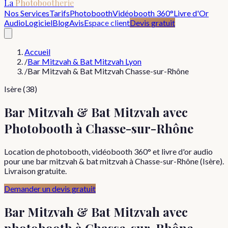
La
Photobootherie
Nos Services
Tarifs
Photobooth
Vidéobooth 360°
Livre d'Or
Audio
Logiciel
Blog
Avis
Espace client
Devis gratuit
Accueil
/
Bar Mitzvah & Bat Mitzvah Lyon
/
Bar Mitzvah & Bat Mitzvah Chasse-sur-Rhône
Isère (38)
Bar Mitzvah & Bat Mitzvah avec
Photobooth à Chasse-sur-Rhône
Location de photobooth, vidéobooth 360° et livre d'or audio
pour une bar mitzvah & bat mitzvah à Chasse-sur-Rhône (Isère).
Livraison gratuite.
Demander un devis gratuit
Bar Mitzvah & Bat Mitzvah
avec
photobooth à
Chasse-sur-Rhône