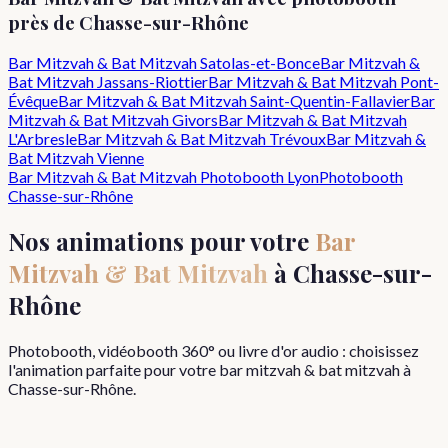
près de
Chasse-sur-Rhône
Bar Mitzvah & Bat Mitzvah
Satolas-et-Bonce
Bar Mitzvah &
Bat Mitzvah
Jassans-Riottier
Bar Mitzvah & Bat Mitzvah
Pont-
Évêque
Bar Mitzvah & Bat Mitzvah
Saint-Quentin-Fallavier
Bar
Mitzvah & Bat Mitzvah
Givors
Bar Mitzvah & Bat Mitzvah
L'Arbresle
Bar Mitzvah & Bat Mitzvah
Trévoux
Bar Mitzvah &
Bat Mitzvah
Vienne
Bar Mitzvah & Bat Mitzvah
Photobooth Lyon
Photobooth
Chasse-sur-Rhône
Nos animations pour votre
Bar
Mitzvah & Bat Mitzvah
à
Chasse-sur-
Rhône
Photobooth, vidéobooth 360° ou livre d'or audio : choisissez
l'animation parfaite pour votre
bar mitzvah & bat mitzvah
à
Chasse-sur-Rhône
.