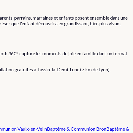
arents, parrains, marraines et enfants posent ensemble dans une
sor que l'enfant découvrira en grandissant, bien plus vivant
oth 360° capture les moments de joie en famille dans un format
tallation gratuites à
Tassin-la-Demi-Lune
(
7
km de Lyon).
mmunion
Vaulx-en-Velin
Baptême & Communion
Bron
Baptême &