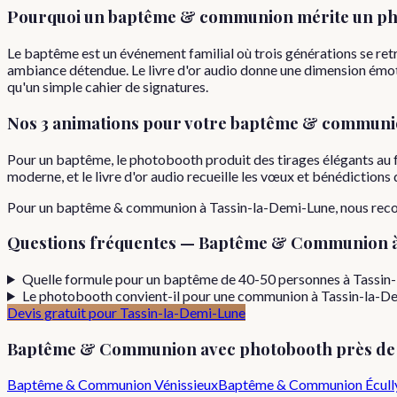
Pourquoi
un
baptême & communion
mérite un ph
Le baptême est un événement familial où trois générations se ret
ambiance détendue. Le livre d'or audio donne une dimension émoti
qu'un simple cahier de signatures.
Nos 3 animations pour votre
baptême & communi
Pour un baptême, le photobooth produit des tirages élégants au 
moderne, et le livre d'or audio recueille les vœux et bénédiction
Pour
un
baptême & communion
à
Tassin-la-Demi-Lune
, nous re
Questions fréquentes —
Baptême & Communion
Quelle formule pour un baptême de 40-50 personnes à Tassin
Le photobooth convient-il pour une communion à Tassin-la-D
Devis gratuit pour
Tassin-la-Demi-Lune
Baptême & Communion
avec photobooth près d
Baptême & Communion
Vénissieux
Baptême & Communion
Écull