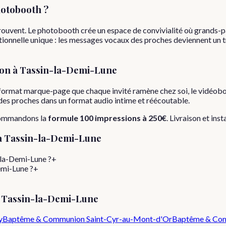
otobooth ?
rouvent. Le photobooth crée un espace de convivialité où grands-p
onnelle unique : les messages vocaux des proches deviennent un tré
on
à
Tassin-la-Demi-Lune
format marque-page que chaque invité ramène chez soi, le vidéobo
s des proches dans un format audio intime et réécoutable.
commandons la
formule
100 impressions
à
250€
. Livraison et ins
à
Tassin-la-Demi-Lune
-la-Demi-Lune ?
+
emi-Lune ?
+
e
Tassin-la-Demi-Lune
y
Baptême & Communion
Saint-Cyr-au-Mont-d'Or
Baptême & Co