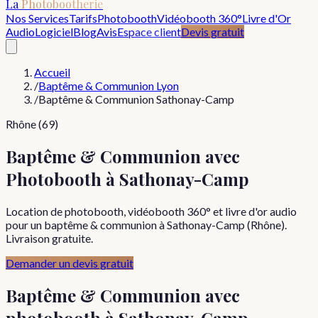
La
Photobootherie
Nos Services
Tarifs
Photobooth
Vidéobooth 360°
Livre d'Or
Audio
Logiciel
Blog
Avis
Espace client
Devis gratuit
Accueil
/
Baptême & Communion Lyon
/
Baptême & Communion Sathonay-Camp
Rhône (69)
Baptême & Communion avec
Photobooth à Sathonay-Camp
Location de photobooth, vidéobooth 360° et livre d'or audio
pour un baptême & communion à Sathonay-Camp (Rhône).
Livraison gratuite.
Demander un devis gratuit
Baptême & Communion
avec
photobooth à
Sathonay-Camp