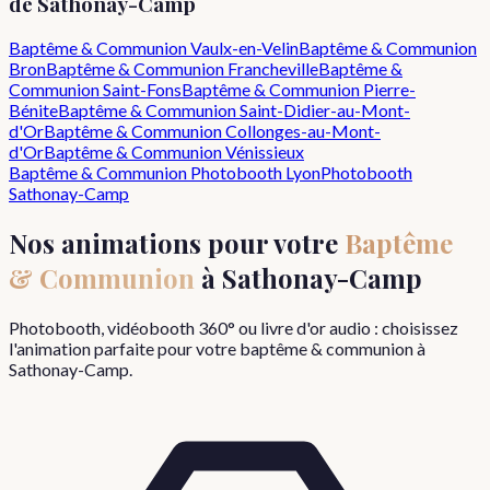
de
Sathonay-Camp
Baptême & Communion
Vaulx-en-Velin
Baptême & Communion
Bron
Baptême & Communion
Francheville
Baptême &
Communion
Saint-Fons
Baptême & Communion
Pierre-
Bénite
Baptême & Communion
Saint-Didier-au-Mont-
d'Or
Baptême & Communion
Collonges-au-Mont-
d'Or
Baptême & Communion
Vénissieux
Baptême & Communion
Photobooth Lyon
Photobooth
Sathonay-Camp
Nos animations pour votre
Baptême
& Communion
à
Sathonay-Camp
Photobooth, vidéobooth 360° ou livre d'or audio : choisissez
l'animation parfaite pour votre
baptême & communion
à
Sathonay-Camp
.