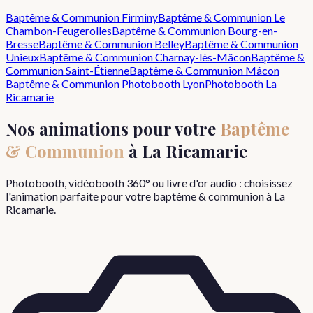
Baptême & Communion
Firminy
Baptême & Communion
Le
Chambon-Feugerolles
Baptême & Communion
Bourg-en-
Bresse
Baptême & Communion
Belley
Baptême & Communion
Unieux
Baptême & Communion
Charnay-lès-Mâcon
Baptême &
Communion
Saint-Étienne
Baptême & Communion
Mâcon
Baptême & Communion
Photobooth Lyon
Photobooth
La
Ricamarie
Nos animations pour votre
Baptême
& Communion
à
La Ricamarie
Photobooth, vidéobooth 360° ou livre d'or audio : choisissez
l'animation parfaite pour votre
baptême & communion
à
La
Ricamarie
.