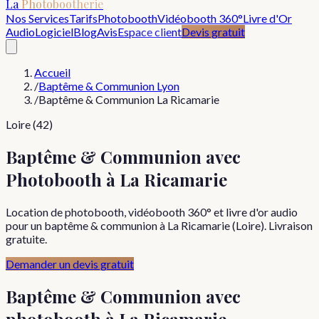
La
Photobootherie
Nos Services
Tarifs
Photobooth
Vidéobooth 360°
Livre d'Or
Audio
Logiciel
Blog
Avis
Espace client
Devis gratuit
Accueil
/
Baptême & Communion Lyon
/
Baptême & Communion La Ricamarie
Loire (42)
Baptême & Communion avec
Photobooth à La Ricamarie
Location de photobooth, vidéobooth 360° et livre d'or audio
pour un baptême & communion à La Ricamarie (Loire). Livraison
gratuite.
Demander un devis gratuit
Baptême & Communion
avec
photobooth à
La Ricamarie