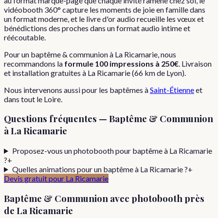
au format marque-page que chaque invité ramène chez soi, le
vidéobooth 360° capture les moments de joie en famille dans
un format moderne, et le livre d'or audio recueille les vœux et
bénédictions des proches dans un format audio intime et
réécoutable.
Pour
un
baptême & communion
à
La Ricamarie
, nous
recommandons la
formule
100 impressions
à
250€
. Livraison
et installation gratuites à
La Ricamarie
(
66
km de Lyon).
Nous intervenons aussi pour les
baptêmes
à
Saint-Étienne
et
dans tout le
Loire
.
Questions fréquentes —
Baptême & Communion
à
La Ricamarie
Proposez-vous un photobooth pour baptême à La Ricamarie
?
+
Quelles animations pour un baptême à La Ricamarie ?
+
Devis gratuit pour
La Ricamarie
Baptême & Communion
avec photobooth près
de
La Ricamarie