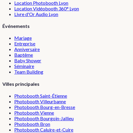
Location Photobooth Lyon
Location Vidéobooth 360° Lyon
Livre d'Or Audio Lyon
Événements
Mariage
Entreprise
Anniversaire
Baptême
Baby Shower
Séminaire
Team Building
Villes principales
Photobooth
Saint-Étienne
Photobooth
Villeurbanne
Photobooth
Bourg-en-Bresse
Photobooth
Vienne
Photobooth
Bourgoin-Jallieu
Photobooth
Bron
Photobooth
Caluire-et-Cuire