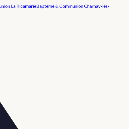
union
La Ricamarie
Baptême & Communion
Charnay-lès-