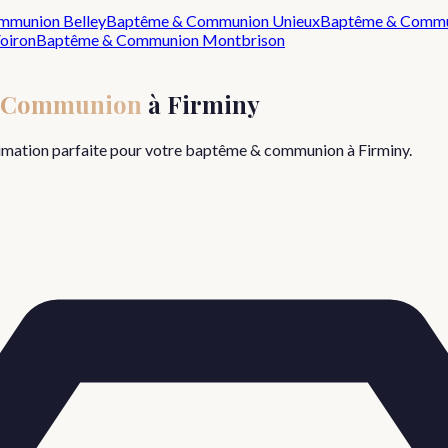
mmunion
Belley
Baptême & Communion
Unieux
Baptême & Comm
oiron
Baptême & Communion
Montbrison
 Communion
à
Firminy
nimation parfaite pour votre
baptême & communion
à
Firminy
.