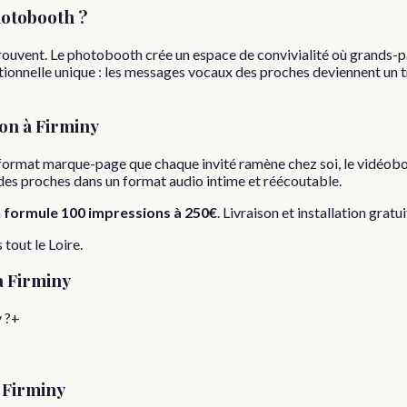
otobooth ?
rouvent. Le photobooth crée un espace de convivialité où grands-p
onnelle unique : les messages vocaux des proches deviennent un tré
on
à
Firminy
format marque-page que chaque invité ramène chez soi, le vidéobo
s des proches dans un format audio intime et réécoutable.
a
formule
100 impressions
à
250€
. Livraison et installation gratu
s tout le
Loire
.
à
Firminy
 ?
+
e
Firminy