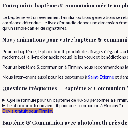
Pourquoi
un
baptême & communion
mérite un ph
Le baptême est un événement familial où trois générations se ret
ambiance détendue. Le livre d'or audio donne une dimension émoti
qu'un simple cahier de signatures.
Nos 3 animations pour votre
baptême & communi
Pour un baptême, le photobooth produit des tirages élégants au 
moderne, et le livre d'or audio recueille les vœux et bénédiction
Pour
un
baptême & communion
à
Firminy
, nous recommandons l
Nous intervenons aussi pour les
baptêmes
à
Saint-Étienne
et dan
Questions fréquentes —
Baptême & Communion
Quelle formule pour un baptême de 40-50 personnes à Firminy
Le photobooth convient-il pour une communion à Firminy ?
+
Devis gratuit pour
Firminy
Baptême & Communion
avec photobooth près d