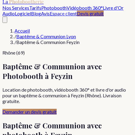
La
Photobootherie
Nos Services
Tarifs
Photobooth
Vidéobooth 360°
Livre d'Or
Audio
Logiciel
Blog
Avis
Espace client
Devis gratuit
Accueil
/
Baptême & Communion Lyon
/
Baptême & Communion Feyzin
Rhône (69)
Baptême & Communion avec
Photobooth à Feyzin
Location de photobooth, vidéobooth 360° et livre d'or audio
pour un baptême & communion à Feyzin (Rhône). Livraison
gratuite.
Demander un devis gratuit
Baptême & Communion
avec
photobooth à
Feyzin