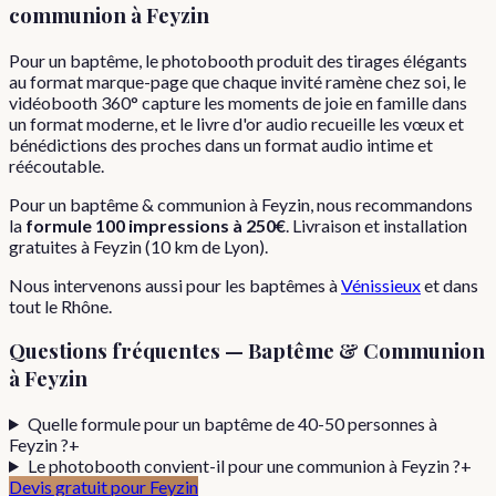
communion
à
Feyzin
Pour un baptême, le photobooth produit des tirages élégants
au format marque-page que chaque invité ramène chez soi, le
vidéobooth 360° capture les moments de joie en famille dans
un format moderne, et le livre d'or audio recueille les vœux et
bénédictions des proches dans un format audio intime et
réécoutable.
Pour
un
baptême & communion
à
Feyzin
, nous recommandons
la
formule
100 impressions
à
250€
. Livraison et installation
gratuites à
Feyzin
(
10
km de Lyon).
Nous intervenons aussi pour les
baptêmes
à
Vénissieux
et dans
tout le
Rhône
.
Questions fréquentes —
Baptême & Communion
à
Feyzin
Quelle formule pour un baptême de 40-50 personnes à
Feyzin ?
+
Le photobooth convient-il pour une communion à Feyzin ?
+
Devis gratuit pour
Feyzin