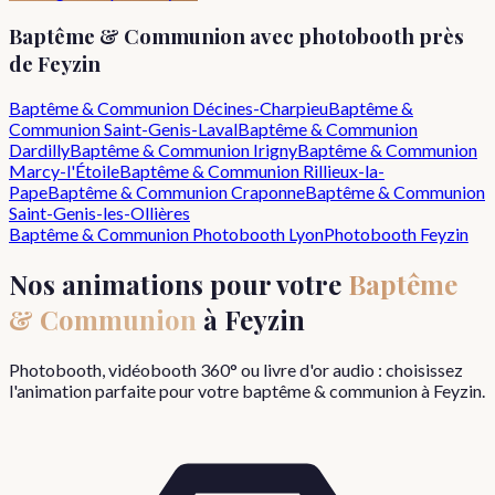
Baptême & Communion
avec photobooth près
de
Feyzin
Baptême & Communion
Décines-Charpieu
Baptême &
Communion
Saint-Genis-Laval
Baptême & Communion
Dardilly
Baptême & Communion
Irigny
Baptême & Communion
Marcy-l'Étoile
Baptême & Communion
Rillieux-la-
Pape
Baptême & Communion
Craponne
Baptême & Communion
Saint-Genis-les-Ollières
Baptême & Communion
Photobooth Lyon
Photobooth
Feyzin
Nos animations pour votre
Baptême
& Communion
à
Feyzin
Photobooth, vidéobooth 360° ou livre d'or audio : choisissez
l'animation parfaite pour votre
baptême & communion
à
Feyzin
.