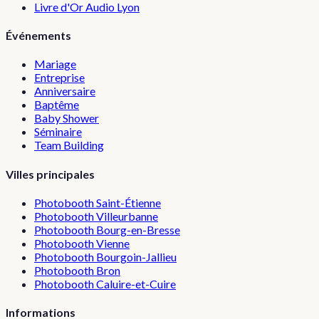
Livre d'Or Audio Lyon
Événements
Mariage
Entreprise
Anniversaire
Baptême
Baby Shower
Séminaire
Team Building
Villes principales
Photobooth
Saint-Étienne
Photobooth
Villeurbanne
Photobooth
Bourg-en-Bresse
Photobooth
Vienne
Photobooth
Bourgoin-Jallieu
Photobooth
Bron
Photobooth
Caluire-et-Cuire
Informations