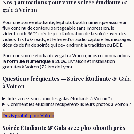
Nos 3 animations pour votre
soirée étudiante &
gala
à
Voiron
Pour une soirée étudiante, le photobooth numérique assure un
flux continu de contenu partageable sans impression, le
vidéobooth 360° crée le pic d'animation de la soirée avec des
vidéos TikTok-ready, et le livre d'or audio capture les messages
décalés de fin de soirée qui deviendront la tradition du BDE.
Pour
une
soirée étudiante & gala
à
Voiron
, nous recommandons
la
formule
Numérique
à
200€
. Livraison et installation
gratuites à
Voiron
(
72
km de Lyon).
Questions fréquentes —
Soirée Étudiante & Gala
à
Voiron
Intervenez-vous pour les galas étudiants à Voiron ?
+
Comment les étudiants récupèrent-ils leurs photos à Voiron ?
+
Devis gratuit pour
Voiron
Soirée Étudiante & Gala
avec photobooth près