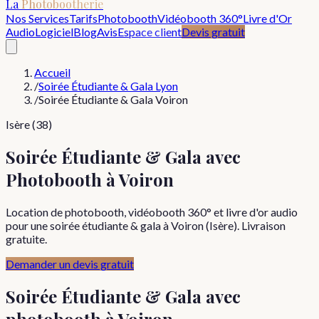
La
Photobootherie
Nos Services
Tarifs
Photobooth
Vidéobooth 360°
Livre d'Or
Audio
Logiciel
Blog
Avis
Espace client
Devis gratuit
Accueil
/
Soirée Étudiante & Gala Lyon
/
Soirée Étudiante & Gala Voiron
Isère (38)
Soirée Étudiante & Gala avec
Photobooth à Voiron
Location de photobooth, vidéobooth 360° et livre d'or audio
pour une soirée étudiante & gala à Voiron (Isère). Livraison
gratuite.
Demander un devis gratuit
Soirée Étudiante & Gala
avec
photobooth à
Voiron