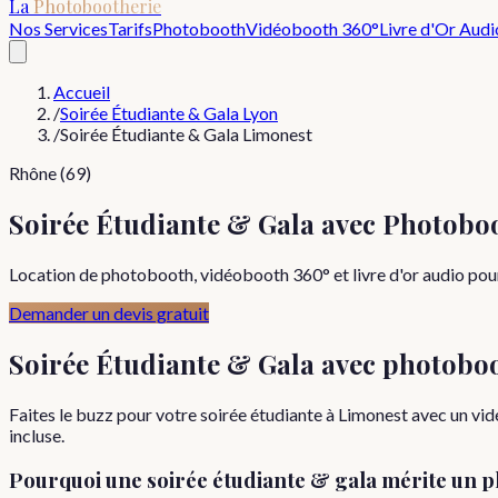
La
Photobootherie
Nos Services
Tarifs
Photobooth
Vidéobooth 360°
Livre d'Or Audi
Accueil
/
Soirée Étudiante & Gala Lyon
/
Soirée Étudiante & Gala Limonest
Rhône (69)
Soirée Étudiante & Gala avec Photobo
Location de photobooth, vidéobooth 360° et livre d'or audio pour 
Demander un devis gratuit
Soirée Étudiante & Gala
avec photobo
Faites le buzz pour votre soirée étudiante à Limonest avec un v
incluse.
Pourquoi
une
soirée étudiante & gala
mérite un p