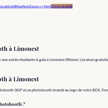
o
Logiciel
Blog
Avis
Espace client
Devis gratuit
oth à Limonest
une soirée étudiante & gala à Limonest (Rhône). Livraison gratuite
oth à
Limonest
idéobooth 360° et un photobooth brandé au logo de votre BDE. Form
hotobooth ?