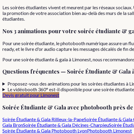
Les soirées étudiantes vivent et meurent par les réseaux sociaux
la promotion de votre association bien au-delà des murs de la sall
étudiantes.
Nos 3 animations pour votre
soirée étudiante & g
Pour une soirée étudiante, le photobooth numérique assure un flu
ready, et le livre d'or audio capture les messages décalés de fin d
Pour
une
soirée étudiante & gala
à
Limonest
, nous recommandons
Questions fréquentes —
Soirée Étudiante & Gala
Proposez-vous des animations pour les soirées étudiantes à L
Le vidéobooth 360° est-il disponible pour une soirée étudiante
Devis gratuit pour
Limonest
Soirée Étudiante & Gala
avec photobooth près d
Soirée Étudiante & Gala
Rillieux-la-Pape
Soirée Étudiante & Gala
Gala
Bron
Soirée Étudiante & Gala
Décines-Charpieu
Soirée Étudi
Soirée Étudiante & Gala
Photobooth Lyon
Photobooth
Limonest