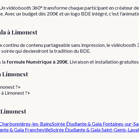
. Un vidéobooth 360° transforme chaque participant en créateur de 
e. Avec un budget dès 200€ et un logo BDE intégré, c'est l'animatio
ala
à
Limonest
x continu de contenu partageable sans impression, le vidéobooth 3
e soirée qui deviendront la tradition du BDE.
 la
formule
Numérique
à
200€
. Livraison et installation gratuite
à
Limonest
imonest ?
+
 à Limonest ?
+
e
Limonest
Charbonnières-les-Bains
Soirée Étudiante & Gala
Fontaines-sur-S
ante & Gala
Francheville
Soirée Étudiante & Gala
Saint-Genis-Laval