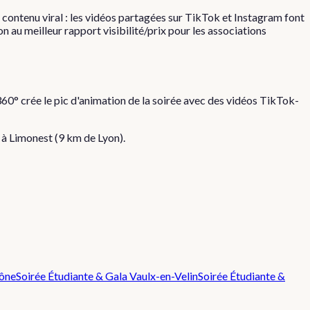
contenu viral : les vidéos partagées sur TikTok et Instagram font
n au meilleur rapport visibilité/prix pour les associations
60° crée le pic d'animation de la soirée avec des vidéos TikTok-
s à
Limonest
(
9
km de Lyon).
aône
Soirée Étudiante & Gala
Vaulx-en-Velin
Soirée Étudiante &