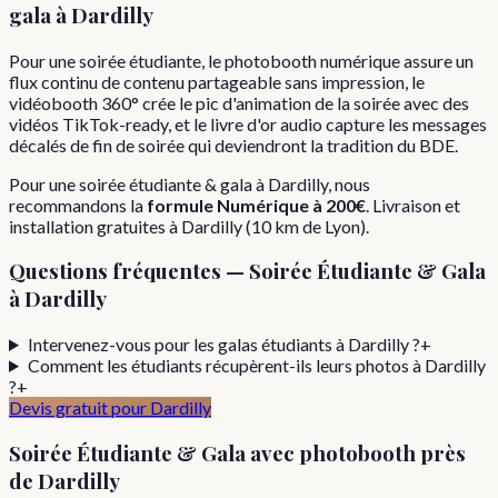
gala
à
Dardilly
Pour une soirée étudiante, le photobooth numérique assure un
flux continu de contenu partageable sans impression, le
vidéobooth 360° crée le pic d'animation de la soirée avec des
vidéos TikTok-ready, et le livre d'or audio capture les messages
décalés de fin de soirée qui deviendront la tradition du BDE.
Pour
une
soirée étudiante & gala
à
Dardilly
, nous
recommandons la
formule
Numérique
à
200€
. Livraison et
installation gratuites à
Dardilly
(
10
km de Lyon).
Questions fréquentes —
Soirée Étudiante & Gala
à
Dardilly
Intervenez-vous pour les galas étudiants à Dardilly ?
+
Comment les étudiants récupèrent-ils leurs photos à Dardilly
?
+
Devis gratuit pour
Dardilly
Soirée Étudiante & Gala
avec photobooth près
de
Dardilly