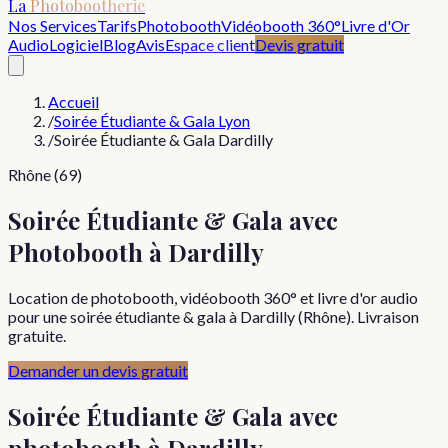
La
Photobootherie
Nos Services
Tarifs
Photobooth
Vidéobooth 360°
Livre d'Or
Audio
Logiciel
Blog
Avis
Espace client
Devis gratuit
Accueil
/
Soirée Étudiante & Gala Lyon
/
Soirée Étudiante & Gala Dardilly
Rhône (69)
Soirée Étudiante & Gala avec
Photobooth à Dardilly
Location de photobooth, vidéobooth 360° et livre d'or audio
pour une soirée étudiante & gala à Dardilly (Rhône). Livraison
gratuite.
Demander un devis gratuit
Soirée Étudiante & Gala
avec
photobooth à
Dardilly