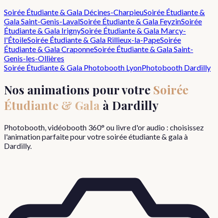
Soirée Étudiante & Gala
Décines-Charpieu
Soirée Étudiante &
Gala
Saint-Genis-Laval
Soirée Étudiante & Gala
Feyzin
Soirée
Étudiante & Gala
Irigny
Soirée Étudiante & Gala
Marcy-
l'Étoile
Soirée Étudiante & Gala
Rillieux-la-Pape
Soirée
Étudiante & Gala
Craponne
Soirée Étudiante & Gala
Saint-
Genis-les-Ollières
Soirée Étudiante & Gala
Photobooth Lyon
Photobooth
Dardilly
Nos animations pour votre
Soirée
Étudiante & Gala
à
Dardilly
Photobooth, vidéobooth 360° ou livre d'or audio : choisissez
l'animation parfaite pour votre
soirée étudiante & gala
à
Dardilly
.