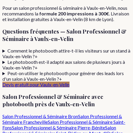
Pour
un
salon professionnel & séminaire
à
Vaulx-en-Velin
, nous
recommandons la
formule
200 impressions
à
300€
. Livraison
et installation gratuites à
Vaulx-en-Velin
(
8
km de Lyon).
Questions fréquentes —
Salon Professionnel &
Séminaire
à
Vaulx-en-Velin
Comment le photobooth attire-t-il les visiteurs sur un stand à
Vaulx-en-Velin ?
+
Le photobooth est-il adapté aux salons de plusieurs jours à
Vaulx-en-Velin ?
+
Peut-on utiliser le photobooth pour générer des leads lors
d'un salon à Vaulx-en-Velin ?
+
Devis gratuit pour
Vaulx-en-Velin
Salon Professionnel & Séminaire
avec
photobooth près de
Vaulx-en-Velin
Salon Professionnel & Séminaire
Bron
Salon Professionnel &
Séminaire
Francheville
Salon Professionnel & Séminaire
Saint-
Fons
Salon Professionnel & Séminaire
Pierre-Bénite
Salon