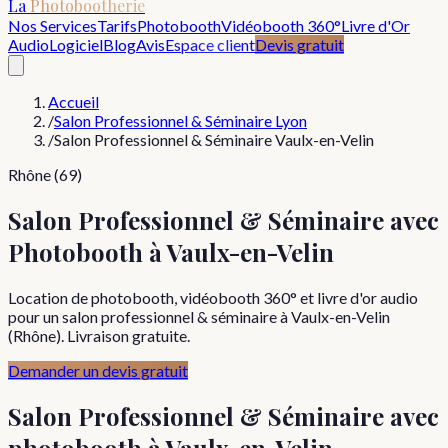
La
Photobootherie
Nos Services
Tarifs
Photobooth
Vidéobooth 360°
Livre d'Or
Audio
Logiciel
Blog
Avis
Espace client
Devis gratuit
Accueil
/
Salon Professionnel & Séminaire Lyon
/
Salon Professionnel & Séminaire Vaulx-en-Velin
Rhône (69)
Salon Professionnel & Séminaire avec
Photobooth à Vaulx-en-Velin
Location de photobooth, vidéobooth 360° et livre d'or audio
pour un salon professionnel & séminaire à Vaulx-en-Velin
(Rhône). Livraison gratuite.
Demander un devis gratuit
Salon Professionnel & Séminaire
avec
photobooth à
Vaulx-en-Velin