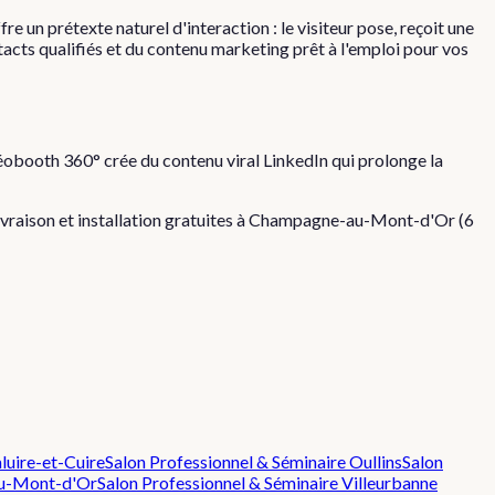
re un prétexte naturel d'interaction : le visiteur pose, reçoit une
tacts qualifiés et du contenu marketing prêt à l'emploi pour vos
déobooth 360° crée du contenu viral LinkedIn qui prolonge la
Livraison et installation gratuites à
Champagne-au-Mont-d'Or
(
6
luire-et-Cuire
Salon Professionnel & Séminaire
Oullins
Salon
au-Mont-d'Or
Salon Professionnel & Séminaire
Villeurbanne