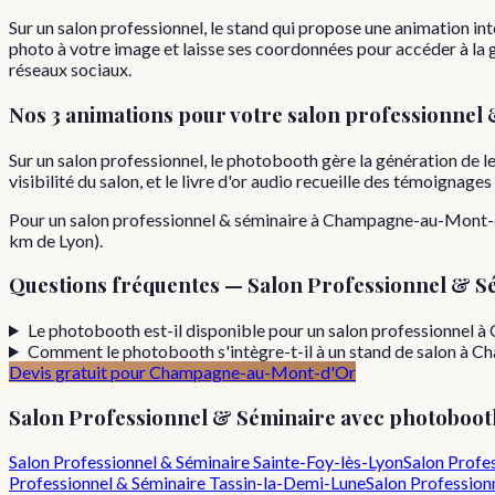
Sur un salon professionnel, le stand qui propose une animation inte
photo à votre image et laisse ses coordonnées pour accéder à la ga
réseaux sociaux.
Nos 3 animations pour votre
salon professionnel 
Sur un salon professionnel, le photobooth gère la génération de l
visibilité du salon, et le livre d'or audio recueille des témoignage
Pour
un
salon professionnel & séminaire
à
Champagne-au-Mont-
km de Lyon).
Questions fréquentes —
Salon Professionnel & S
Le photobooth est-il disponible pour un salon professionnel
Comment le photobooth s'intègre-t-il à un stand de salon à
Devis gratuit pour
Champagne-au-Mont-d'Or
Salon Professionnel & Séminaire
avec photoboot
Salon Professionnel & Séminaire
Sainte-Foy-lès-Lyon
Salon Profe
Professionnel & Séminaire
Tassin-la-Demi-Lune
Salon Profession