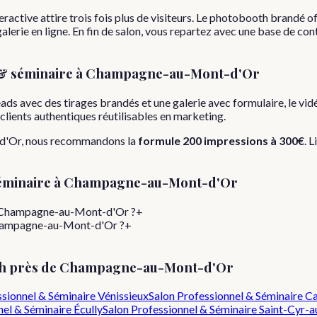
ractive attire trois fois plus de visiteurs. Le photobooth brandé off
lerie en ligne. En fin de salon, vous repartez avec une base de con
& séminaire
à
Champagne-au-Mont-d'Or
eads avec des tirages brandés et une galerie avec formulaire, le vi
s clients authentiques réutilisables en marketing.
d'Or
, nous recommandons la
formule
200 impressions
à
300€
. 
éminaire
à
Champagne-au-Mont-d'Or
 à Champagne-au-Mont-d'Or ?
+
 Champagne-au-Mont-d'Or ?
+
h près de
Champagne-au-Mont-d'Or
ssionnel & Séminaire
Vénissieux
Salon Professionnel & Séminaire
Ca
nel & Séminaire
Écully
Salon Professionnel & Séminaire
Saint-Cyr-