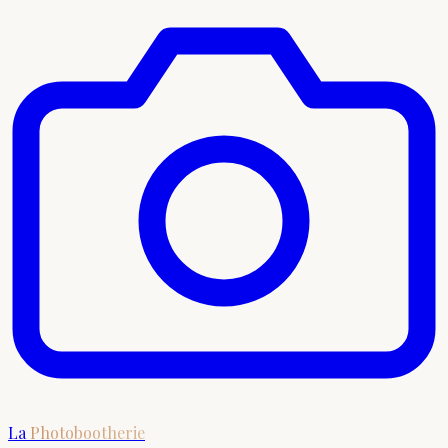
La
Photobootherie