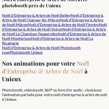
photobooth près de
Unieux
Noël d'Entreprise & Arbre de Noël
Belley
Noël d'Entreprise &
Arbre de Noël
Charnay-lès-Mâcon
Noël d'Entreprise & Arbre
de Noël
Mâcon
Noël d'Entreprise & Arbre de Noël
Firminy
Noël
d'Entreprise & Arbre de Noël
Voiron
Noël d'Entreprise & Arbre
de Noël
Le Chambon-Feugerolles
Noël d'Entreprise & Arbre de
Noël
Montbrison
Noël d'Entreprise & Arbre de Noël
La
Ricamarie
Noël d'Entreprise & Arbre de Noël
Photobooth
Lyon
Photobooth
Unieux
Nos animations pour votre
Noël
d'Entreprise & Arbre de Noël
à
Unieux
Photobooth, vidéobooth 360° ou livre d'or audio : choisissez
l'animation parfaite pour votre
noël d'entreprise & arbre de noël
à
Unieux
.