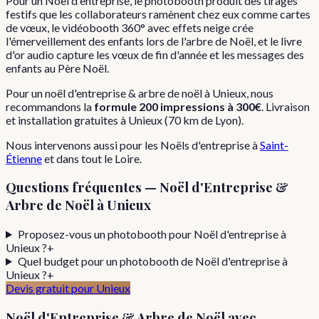
Pour un Noël d'entreprise, le photobooth produit des tirages
festifs que les collaborateurs ramènent chez eux comme cartes
de vœux, le vidéobooth 360° avec effets neige crée
l'émerveillement des enfants lors de l'arbre de Noël, et le livre
d'or audio capture les vœux de fin d'année et les messages des
enfants au Père Noël.
Pour
un
noël d'entreprise & arbre de noël
à
Unieux
, nous
recommandons la
formule
200 impressions
à
300€
. Livraison
et installation gratuites à
Unieux
(
70
km de Lyon).
Nous intervenons aussi pour les
Noëls d'entreprise
à
Saint-
Étienne
et dans tout le
Loire
.
Questions fréquentes —
Noël d'Entreprise &
Arbre de Noël
à
Unieux
Proposez-vous un photobooth pour Noël d'entreprise à
Unieux ?
+
Quel budget pour un photobooth de Noël d'entreprise à
Unieux ?
+
Devis gratuit pour
Unieux
Noël d'Entreprise & Arbre de Noël
avec