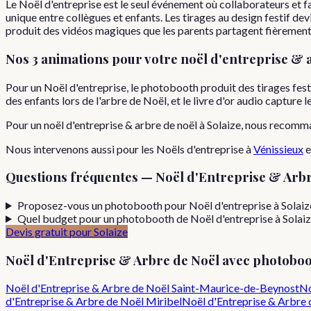
Le Noël d'entreprise est le seul événement où collaborateurs et 
unique entre collègues et enfants. Les tirages au design festif d
produit des vidéos magiques que les parents partagent fièrement
Nos 3 animations pour votre
noël d'entreprise & 
Pour un Noël d'entreprise, le photobooth produit des tirages fe
des enfants lors de l'arbre de Noël, et le livre d'or audio capture
Pour
un
noël d'entreprise & arbre de noël
à
Solaize
, nous recomm
Nous intervenons aussi pour les
Noëls d'entreprise
à
Vénissieux
e
Questions fréquentes —
Noël d'Entreprise & Arbr
Proposez-vous un photobooth pour Noël d'entreprise à Solaiz
Quel budget pour un photobooth de Noël d'entreprise à Solaiz
Devis gratuit pour
Solaize
Noël d'Entreprise & Arbre de Noël
avec photoboo
Noël d'Entreprise & Arbre de Noël
Saint-Maurice-de-Beynost
No
d'Entreprise & Arbre de Noël
Miribel
Noël d'Entreprise & Arbre 