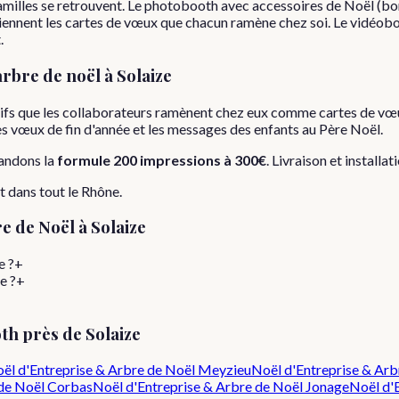
familles se retrouvent. Le photobooth avec accessoires de Noël (bo
eviennent les cartes de vœux que chacun ramène chez soi. Le vidéobo
.
arbre de noël
à
Solaize
stifs que les collaborateurs ramènent chez eux comme cartes de vœ
 les vœux de fin d'année et les messages des enfants au Père Noël.
andons la
formule
200 impressions
à
300€
. Livraison et installa
t dans tout le
Rhône
.
e de Noël
à
Solaize
e ?
+
e ?
+
th près de
Solaize
ël d'Entreprise & Arbre de Noël
Meyzieu
Noël d'Entreprise & Arb
de Noël
Corbas
Noël d'Entreprise & Arbre de Noël
Jonage
Noël d'