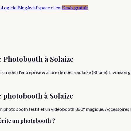
o
Logiciel
Blog
Avis
Espace client
Devis gratuit
c Photobooth à Solaize
un noël d'entreprise & arbre de noël à Solaize (Rhône). Livraison g
c photobooth à
Solaize
n photobooth festif et un vidéobooth 360° magique. Accessoires No
rite un photobooth ?