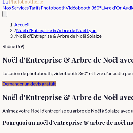
La
Photobootherie
Nos Services
Tarifs
Photobooth
Vidéobooth 360°
Livre d'Or Audi
Accueil
/
Noël d'Entreprise & Arbre de Noël Lyon
/
Noël d'Entreprise & Arbre de Noël Solaize
Rhône (69)
Noël d'Entreprise & Arbre de Noël ave
Location de photobooth, vidéobooth 360° et livre d'or audio pour 
Demander un devis gratuit
Noël d'Entreprise & Arbre de Noël
ave
Animez votre Noël d'entreprise ou arbre de Noël à Solaize avec u
Pourquoi
un
noël d'entreprise & arbre de noël
mé