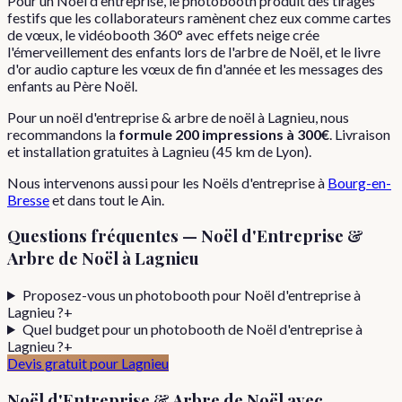
Pour un Noël d'entreprise, le photobooth produit des tirages
festifs que les collaborateurs ramènent chez eux comme cartes
de vœux, le vidéobooth 360° avec effets neige crée
l'émerveillement des enfants lors de l'arbre de Noël, et le livre
d'or audio capture les vœux de fin d'année et les messages des
enfants au Père Noël.
Pour
un
noël d'entreprise & arbre de noël
à
Lagnieu
, nous
recommandons la
formule
200 impressions
à
300€
. Livraison
et installation gratuites à
Lagnieu
(
45
km de Lyon).
Nous intervenons aussi pour les
Noëls d'entreprise
à
Bourg-en-
Bresse
et dans tout le
Ain
.
Questions fréquentes —
Noël d'Entreprise &
Arbre de Noël
à
Lagnieu
Proposez-vous un photobooth pour Noël d'entreprise à
Lagnieu ?
+
Quel budget pour un photobooth de Noël d'entreprise à
Lagnieu ?
+
Devis gratuit pour
Lagnieu
Noël d'Entreprise & Arbre de Noël
avec