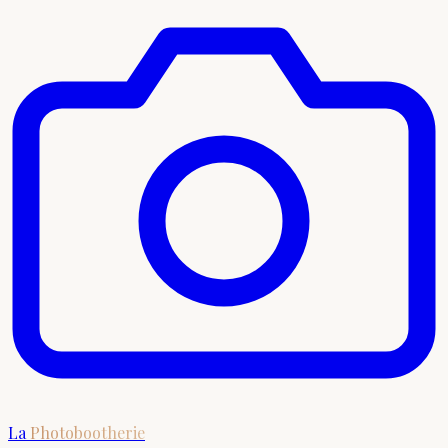
La
Photobootherie