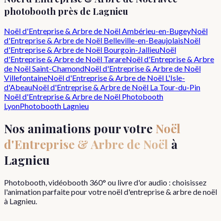
photobooth près de
Lagnieu
Noël d'Entreprise & Arbre de Noël
Ambérieu-en-Bugey
Noël
d'Entreprise & Arbre de Noël
Belleville-en-Beaujolais
Noël
d'Entreprise & Arbre de Noël
Bourgoin-Jallieu
Noël
d'Entreprise & Arbre de Noël
Tarare
Noël d'Entreprise & Arbre
de Noël
Saint-Chamond
Noël d'Entreprise & Arbre de Noël
Villefontaine
Noël d'Entreprise & Arbre de Noël
L'Isle-
d'Abeau
Noël d'Entreprise & Arbre de Noël
La Tour-du-Pin
Noël d'Entreprise & Arbre de Noël
Photobooth
Lyon
Photobooth
Lagnieu
Nos animations pour votre
Noël
d'Entreprise & Arbre de Noël
à
Lagnieu
Photobooth, vidéobooth 360° ou livre d'or audio : choisissez
l'animation parfaite pour votre
noël d'entreprise & arbre de noël
à
Lagnieu
.