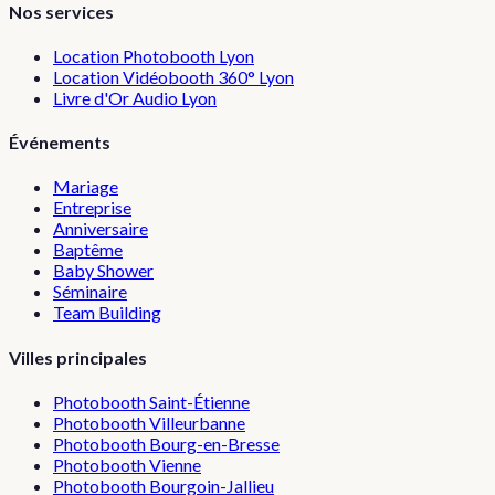
Nos services
Location Photobooth Lyon
Location Vidéobooth 360° Lyon
Livre d'Or Audio Lyon
Événements
Mariage
Entreprise
Anniversaire
Baptême
Baby Shower
Séminaire
Team Building
Villes principales
Photobooth
Saint-Étienne
Photobooth
Villeurbanne
Photobooth
Bourg-en-Bresse
Photobooth
Vienne
Photobooth
Bourgoin-Jallieu