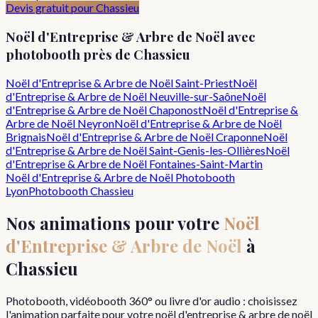
Devis gratuit pour
Chassieu
Noël d'Entreprise & Arbre de Noël
avec
photobooth près de
Chassieu
Noël d'Entreprise & Arbre de Noël
Saint-Priest
Noël
d'Entreprise & Arbre de Noël
Neuville-sur-Saône
Noël
d'Entreprise & Arbre de Noël
Chaponost
Noël d'Entreprise &
Arbre de Noël
Neyron
Noël d'Entreprise & Arbre de Noël
Brignais
Noël d'Entreprise & Arbre de Noël
Craponne
Noël
d'Entreprise & Arbre de Noël
Saint-Genis-les-Ollières
Noël
d'Entreprise & Arbre de Noël
Fontaines-Saint-Martin
Noël d'Entreprise & Arbre de Noël
Photobooth
Lyon
Photobooth
Chassieu
Nos animations pour votre
Noël
d'Entreprise & Arbre de Noël
à
Chassieu
Photobooth, vidéobooth 360° ou livre d'or audio : choisissez
l'animation parfaite pour votre
noël d'entreprise & arbre de noël