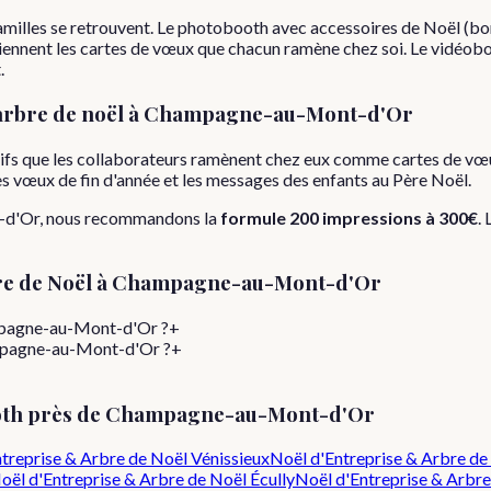
familles se retrouvent. Le photobooth avec accessoires de Noël (bo
eviennent les cartes de vœux que chacun ramène chez soi. Le vidéobo
.
arbre de noël
à
Champagne-au-Mont-d'Or
stifs que les collaborateurs ramènent chez eux comme cartes de vœ
 les vœux de fin d'année et les messages des enfants au Père Noël.
-d'Or
, nous recommandons la
formule
200 impressions
à
300€
.
e de Noël
à
Champagne-au-Mont-d'Or
mpagne-au-Mont-d'Or ?
+
ampagne-au-Mont-d'Or ?
+
th près de
Champagne-au-Mont-d'Or
treprise & Arbre de Noël
Vénissieux
Noël d'Entreprise & Arbre de
oël d'Entreprise & Arbre de Noël
Écully
Noël d'Entreprise & Arbre