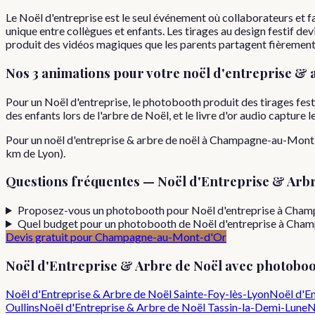
Le Noël d'entreprise est le seul événement où collaborateurs et 
unique entre collègues et enfants. Les tirages au design festif d
produit des vidéos magiques que les parents partagent fièrement
Nos 3 animations pour votre
noël d'entreprise & 
Pour un Noël d'entreprise, le photobooth produit des tirages fe
des enfants lors de l'arbre de Noël, et le livre d'or audio capture
Pour
un
noël d'entreprise & arbre de noël
à
Champagne-au-Mont
km de Lyon).
Questions fréquentes —
Noël d'Entreprise & Arbr
Proposez-vous un photobooth pour Noël d'entreprise à Cha
Quel budget pour un photobooth de Noël d'entreprise à Ch
Devis gratuit pour
Champagne-au-Mont-d'Or
Noël d'Entreprise & Arbre de Noël
avec photoboo
Noël d'Entreprise & Arbre de Noël
Sainte-Foy-lès-Lyon
Noël d'En
Oullins
Noël d'Entreprise & Arbre de Noël
Tassin-la-Demi-Lune
N