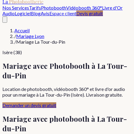
La
Photobootherie
Nos Services
Tarifs
Photobooth
Vidéobooth 360°
Livre d'Or
Audio
Logiciel
Blog
Avis
Espace client
Devis gratuit
Accueil
/
Mariage Lyon
/
Mariage La Tour-du-Pin
Isère (38)
Mariage avec Photobooth à La Tour-
du-Pin
Location de photobooth, vidéobooth 360° et livre d'or audio
pour un mariage à La Tour-du-Pin (Isère). Livraison gratuite.
Demander un devis gratuit
Mariage
avec photobooth à
La Tour-
du-Pin