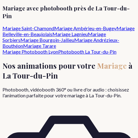
Mariage
avec photobooth près de
La Tour-du-
Pin
Mariage
Saint-Chamond
Mariage
Ambérieu-en-Bugey
Mariage
Belleville-en-Beaujolais
Mariage
Lagnieu
Mariage
Sorbiers
Mariage
Bourgoin-Jallieu
Mariage
Andrézieux-
Bouthéon
Mariage
Tarare
Mariage
Photobooth Lyon
Photobooth
La Tour-du-Pin
Nos animations pour votre
Mariage
à
La Tour-du-Pin
Photobooth, vidéobooth 360° ou livre d'or audio : choisissez
l'animation parfaite pour votre
mariage
à
La Tour-du-Pin
.