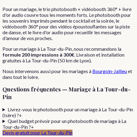
Pour un mariage, le trio photobooth + vidéobooth 360° + livre
d'or audio couvre tous les moments forts. Le photobooth pour
les souvenirs imprimés pendant le cocktail et la soirée, le
vidéobooth 360° pour des vidéos époustouflantes sur la piste
de danse, et le livre d'or audio pour recueillir les messages
d'amour de vos proches.
Pour
un
mariage
à
La Tour-du-Pin
, nous recommandons la
formule
200 impressions
à
300€
. Livraison et installation
gratuites à
La Tour-du-Pin
(
50
km de Lyon).
Nous intervenons aussi pour les
mariages
à
Bourgoin-Jallieu
et
dans tout le
Isère
.
Questions fréquentes —
Mariage
à
La Tour-du-
Pin
Livrez-vous le photobooth pour un mariage à La Tour-du-Pin
(Isère) ?
+
Quel budget prévoir pour un photobooth de mariage à La
Tour-du-Pin ?
+
Devis gratuit pour
La Tour-du-Pin