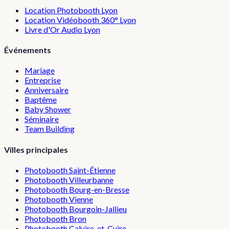
Location Photobooth Lyon
Location Vidéobooth 360° Lyon
Livre d'Or Audio Lyon
Événements
Mariage
Entreprise
Anniversaire
Baptême
Baby Shower
Séminaire
Team Building
Villes principales
Photobooth
Saint-Étienne
Photobooth
Villeurbanne
Photobooth
Bourg-en-Bresse
Photobooth
Vienne
Photobooth
Bourgoin-Jallieu
Photobooth
Bron
Photobooth
Caluire-et-Cuire