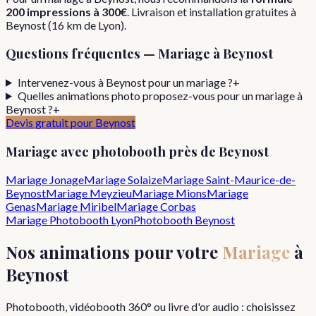
200 impressions
à
300€
. Livraison et installation gratuites à
Beynost
(
16
km de Lyon).
Questions fréquentes —
Mariage
à
Beynost
Intervenez-vous à Beynost pour un mariage ?
+
Quelles animations photo proposez-vous pour un mariage à
Beynost ?
+
Devis gratuit pour
Beynost
Mariage
avec photobooth près de
Beynost
Mariage
Jonage
Mariage
Solaize
Mariage
Saint-Maurice-de-
Beynost
Mariage
Meyzieu
Mariage
Mions
Mariage
Genas
Mariage
Miribel
Mariage
Corbas
Mariage
Photobooth Lyon
Photobooth
Beynost
Nos animations pour votre
Mariage
à
Beynost
Photobooth, vidéobooth 360° ou livre d'or audio : choisissez