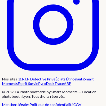
Nos sites :
B.R.I.P Détective Privé
Éclats Étincelants
Smart
Moments
Esprit Survie
PyroDesk
TraceARP
©
2026
La Photobootherie by Smart Moments — Location
photobooth Lyon. Tous droits réservés.
Mentions légales
Politique de confidentialité
CGV