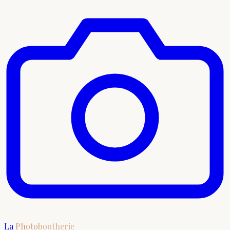
La
Photobootherie