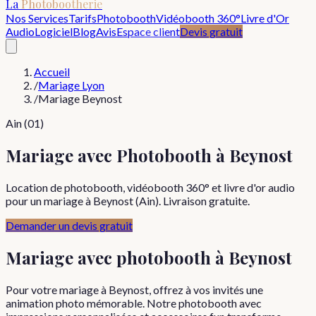
La
Photobootherie
Nos Services
Tarifs
Photobooth
Vidéobooth 360°
Livre d'Or
Audio
Logiciel
Blog
Avis
Espace client
Devis gratuit
Accueil
/
Mariage Lyon
/
Mariage Beynost
Ain (01)
Mariage avec Photobooth à Beynost
Location de photobooth, vidéobooth 360° et livre d'or audio
pour un mariage à Beynost (Ain). Livraison gratuite.
Demander un devis gratuit
Mariage
avec photobooth à
Beynost
Pour votre mariage à Beynost, offrez à vos invités une
animation photo mémorable. Notre photobooth avec