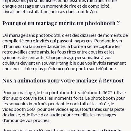
impressions personnalisées et accessoires fun transforme
chaque passage en un moment de rire et de complicité.
Livraison et installation incluses dans tout le Ain.
Pourquoi
un
mariage
mérite un photobooth ?
Un mariage sans photobooth, c'est des dizaines de moments de
complicité entre invités qui passent inaperçus. Pendant le vin
d'honneur ou la soirée dansante, la borne à selfie capture les
retrouvailles entre amis, les fous rires entre cousins et les
grimaces des enfants. Chaque tirage personnalisé à vos
couleurs devient un souvenir tangible que vos invités ramènent
chez eux — bien plus précieux qu'une photo sur téléphone.
Nos 3 animations pour votre
mariage
à
Beynost
Pour un mariage, le trio photobooth + vidéobooth 360° + livre
d'or audio couvre tous les moments forts. Le photobooth pour
les souvenirs imprimés pendant le cocktail et la soirée, le
vidéobooth 360° pour des vidéos époustouflantes sur la piste
de danse, et le livre d'or audio pour recueillir les messages
d'amour de vos proches.
Pour
un
mariage
à
Beynost
, nous recommandons la
formule