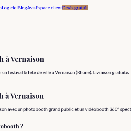
o
Logiciel
Blog
Avis
Espace client
Devis gratuit
th à Vernaison
n festival & fête de ville à Vernaison (Rhône). Livraison gratuite.
h à
Vernaison
rnaison avec un photobooth grand public et un vidéobooth 360° spec
tobooth ?