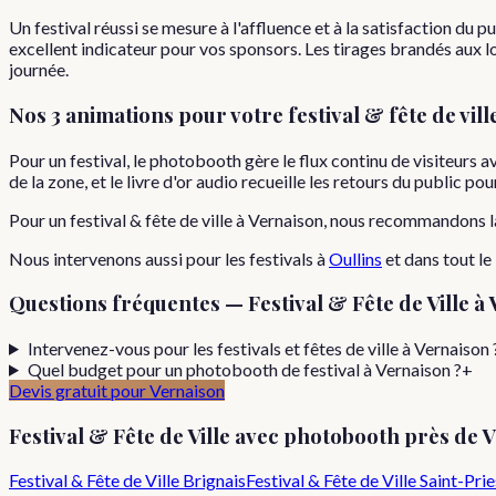
Un festival réussi se mesure à l'affluence et à la satisfaction du 
excellent indicateur pour vos sponsors. Les tirages brandés aux log
journée.
Nos 3 animations pour votre
festival & fête de vill
Pour un festival, le photobooth gère le flux continu de visiteurs 
de la zone, et le livre d'or audio recueille les retours du public po
Pour
un
festival & fête de ville
à
Vernaison
, nous recommandons l
Nous intervenons aussi pour les
festivals
à
Oullins
et dans tout le
Questions fréquentes —
Festival & Fête de Ville
à
Intervenez-vous pour les festivals et fêtes de ville à Vernaison 
Quel budget pour un photobooth de festival à Vernaison ?
+
Devis gratuit pour
Vernaison
Festival & Fête de Ville
avec photobooth près de
V
Festival & Fête de Ville
Brignais
Festival & Fête de Ville
Saint-Prie