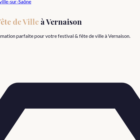
ille-sur-Saône
ête de Ville
à
Vernaison
nimation parfaite pour votre
festival & fête de ville
à
Vernaison
.