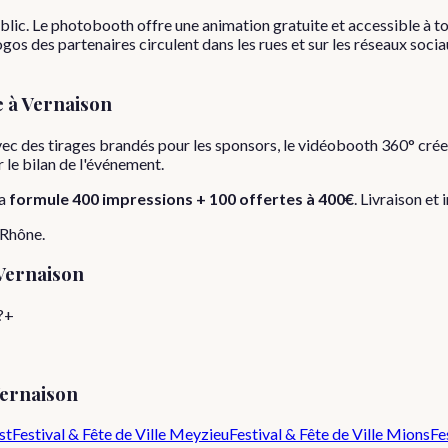
public. Le photobooth offre une animation gratuite et accessible à t
os des partenaires circulent dans les rues et sur les réseaux sociaux
e
à
Vernaison
avec des tirages brandés pour les sponsors, le vidéobooth 360° crée
ur le bilan de l'événement.
a
formule
400 impressions + 100 offertes
à
400€
. Livraison et 
Rhône
.
Vernaison
?
+
ernaison
st
Festival & Fête de Ville
Meyzieu
Festival & Fête de Ville
Mions
Fe