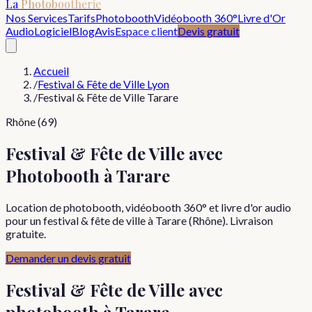
La
Photobootherie
Nos Services
Tarifs
Photobooth
Vidéobooth 360°
Livre d'Or
Audio
Logiciel
Blog
Avis
Espace client
Devis gratuit
Accueil
/
Festival & Fête de Ville Lyon
/
Festival & Fête de Ville Tarare
Rhône (69)
Festival & Fête de Ville avec
Photobooth à Tarare
Location de photobooth, vidéobooth 360° et livre d'or audio
pour un festival & fête de ville à Tarare (Rhône). Livraison
gratuite.
Demander un devis gratuit
Festival & Fête de Ville
avec
photobooth à
Tarare