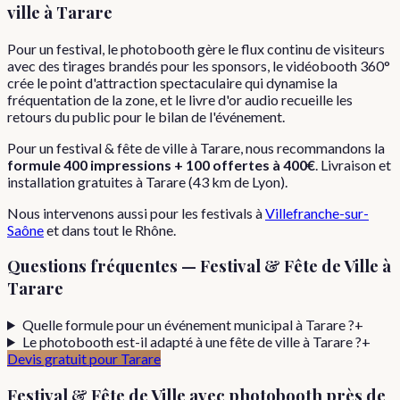
ville
à
Tarare
Pour un festival, le photobooth gère le flux continu de visiteurs
avec des tirages brandés pour les sponsors, le vidéobooth 360°
crée le point d'attraction spectaculaire qui dynamise la
fréquentation de la zone, et le livre d'or audio recueille les
retours du public pour le bilan de l'événement.
Pour
un
festival & fête de ville
à
Tarare
, nous recommandons la
formule
400 impressions + 100 offertes
à
400€
. Livraison et
installation gratuites à
Tarare
(
43
km de Lyon).
Nous intervenons aussi pour les
festivals
à
Villefranche-sur-
Saône
et dans tout le
Rhône
.
Questions fréquentes —
Festival & Fête de Ville
à
Tarare
Quelle formule pour un événement municipal à Tarare ?
+
Le photobooth est-il adapté à une fête de ville à Tarare ?
+
Devis gratuit pour
Tarare
Festival & Fête de Ville
avec photobooth près de