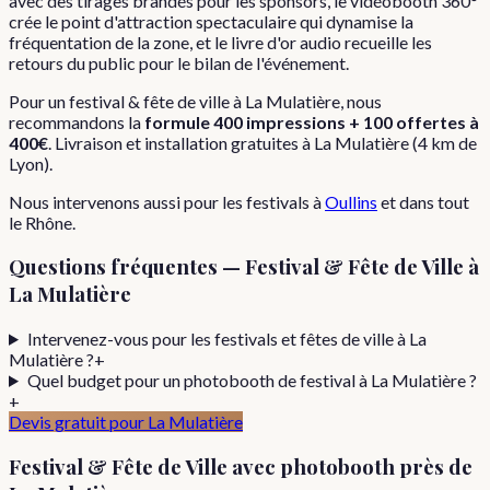
avec des tirages brandés pour les sponsors, le vidéobooth 360°
crée le point d'attraction spectaculaire qui dynamise la
fréquentation de la zone, et le livre d'or audio recueille les
retours du public pour le bilan de l'événement.
Pour
un
festival & fête de ville
à
La Mulatière
, nous
recommandons la
formule
400 impressions + 100 offertes
à
400€
. Livraison et installation gratuites à
La Mulatière
(
4
km de
Lyon).
Nous intervenons aussi pour les
festivals
à
Oullins
et dans tout
le
Rhône
.
Questions fréquentes —
Festival & Fête de Ville
à
La Mulatière
Intervenez-vous pour les festivals et fêtes de ville à La
Mulatière ?
+
Quel budget pour un photobooth de festival à La Mulatière ?
+
Devis gratuit pour
La Mulatière
Festival & Fête de Ville
avec photobooth près de