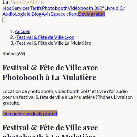
La
Photobootherie
Nos Services
Tarifs
Photobooth
Vidéobooth 360°
Livre d'Or
Audio
Logiciel
Blog
Avis
Espace client
Devis gratuit
Accueil
/
Festival & Fête de Ville Lyon
/
Festival & Fête de Ville La Mulatière
Rhône (69)
Festival & Fête de Ville avec
Photobooth à La Mulatière
Location de photobooth, vidéobooth 360° et livre d'or audio
pour un festival & fête de ville à La Mulatière (Rhône). Livraison
gratuite.
Demander un devis gratuit
Festival & Fête de Ville
avec
photobooth à
La Mulatière