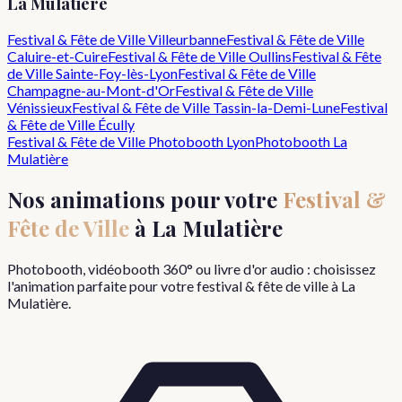
La Mulatière
Festival & Fête de Ville
Villeurbanne
Festival & Fête de Ville
Caluire-et-Cuire
Festival & Fête de Ville
Oullins
Festival & Fête
de Ville
Sainte-Foy-lès-Lyon
Festival & Fête de Ville
Champagne-au-Mont-d'Or
Festival & Fête de Ville
Vénissieux
Festival & Fête de Ville
Tassin-la-Demi-Lune
Festival
& Fête de Ville
Écully
Festival & Fête de Ville
Photobooth Lyon
Photobooth
La
Mulatière
Nos animations pour votre
Festival &
Fête de Ville
à
La Mulatière
Photobooth, vidéobooth 360° ou livre d'or audio : choisissez
l'animation parfaite pour votre
festival & fête de ville
à
La
Mulatière
.