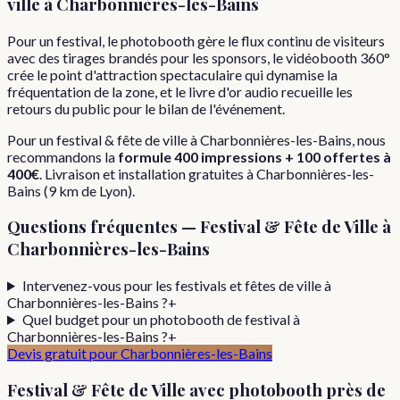
ville
à
Charbonnières-les-Bains
Pour un festival, le photobooth gère le flux continu de visiteurs
avec des tirages brandés pour les sponsors, le vidéobooth 360°
crée le point d'attraction spectaculaire qui dynamise la
fréquentation de la zone, et le livre d'or audio recueille les
retours du public pour le bilan de l'événement.
Pour
un
festival & fête de ville
à
Charbonnières-les-Bains
, nous
recommandons la
formule
400 impressions + 100 offertes
à
400€
. Livraison et installation gratuites à
Charbonnières-les-
Bains
(
9
km de Lyon).
Questions fréquentes —
Festival & Fête de Ville
à
Charbonnières-les-Bains
Intervenez-vous pour les festivals et fêtes de ville à
Charbonnières-les-Bains ?
+
Quel budget pour un photobooth de festival à
Charbonnières-les-Bains ?
+
Devis gratuit pour
Charbonnières-les-Bains
Festival & Fête de Ville
avec photobooth près de