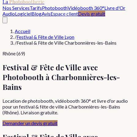
La
Photobootherie
Nos Services
Tarifs
Photobooth
Vidéobooth 360°
Livre d'Or
Audio
Logiciel
Blog
Avis
Espace client
Devis gratuit
Accueil
/
Festival & Fête de Ville Lyon
/
Festival & Fête de Ville Charbonnières-les-Bains
Rhône (69)
Festival & Fête de Ville avec
Photobooth à Charbonnières-les-
Bains
Location de photobooth, vidéobooth 360° et livre d'or audio
pour un festival & fête de ville à Charbonnières-les-Bains
(Rhône). Livraison gratuite.
Demander un devis gratuit
Festival & Fête de Ville
avec