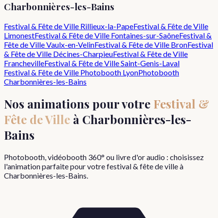
Charbonnières-les-Bains
Festival & Fête de Ville
Rillieux-la-Pape
Festival & Fête de Ville
Limonest
Festival & Fête de Ville
Fontaines-sur-Saône
Festival &
Fête de Ville
Vaulx-en-Velin
Festival & Fête de Ville
Bron
Festival
& Fête de Ville
Décines-Charpieu
Festival & Fête de Ville
Francheville
Festival & Fête de Ville
Saint-Genis-Laval
Festival & Fête de Ville
Photobooth Lyon
Photobooth
Charbonnières-les-Bains
Nos animations pour votre
Festival &
Fête de Ville
à
Charbonnières-les-
Bains
Photobooth, vidéobooth 360° ou livre d'or audio : choisissez
l'animation parfaite pour votre
festival & fête de ville
à
Charbonnières-les-Bains
.