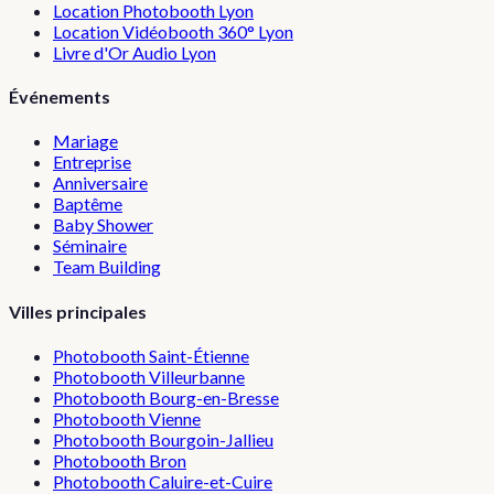
Location Photobooth Lyon
Location Vidéobooth 360° Lyon
Livre d'Or Audio Lyon
Événements
Mariage
Entreprise
Anniversaire
Baptême
Baby Shower
Séminaire
Team Building
Villes principales
Photobooth
Saint-Étienne
Photobooth
Villeurbanne
Photobooth
Bourg-en-Bresse
Photobooth
Vienne
Photobooth
Bourgoin-Jallieu
Photobooth
Bron
Photobooth
Caluire-et-Cuire