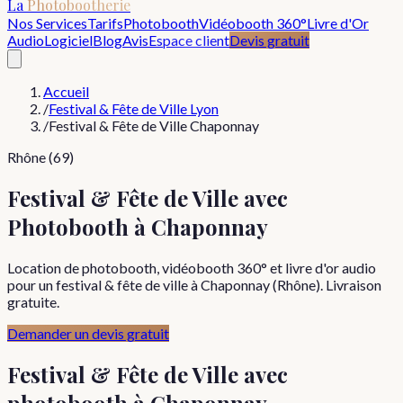
La
Photobootherie
Nos Services
Tarifs
Photobooth
Vidéobooth 360°
Livre d'Or
Audio
Logiciel
Blog
Avis
Espace client
Devis gratuit
Accueil
/
Festival & Fête de Ville Lyon
/
Festival & Fête de Ville Chaponnay
Rhône (69)
Festival & Fête de Ville avec
Photobooth à Chaponnay
Location de photobooth, vidéobooth 360° et livre d'or audio
pour un festival & fête de ville à Chaponnay (Rhône). Livraison
gratuite.
Demander un devis gratuit
Festival & Fête de Ville
avec
photobooth à
Chaponnay