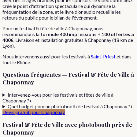
avec des tirages brandés pour les sponsors, le vidéobooth 360°
crée le point d'attraction spectaculaire qui dynamise la
fréquentation de la zone, et le livre d'or audio recueille les
retours du public pour le bilan de l'événement.
Pour
un
festival & fête de ville
à
Chaponnay
, nous
recommandons la
formule
400 impressions + 100 offertes
à
400€
. Livraison et installation gratuites à
Chaponnay
(
18
km de
Lyon).
Nous intervenons aussi pour les
festivals
à
Saint-Priest
et dans
tout le
Rhône
.
Questions fréquentes —
Festival & Fête de Ville
à
Chaponnay
Intervenez-vous pour les festivals et fêtes de ville à
Chaponnay ?
+
Quel budget pour un photobooth de festival à Chaponnay ?
+
Devis gratuit pour
Chaponnay
Festival & Fête de Ville
avec photobooth près de
Chaponnay