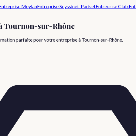
Entreprise
Meylan
Entreprise
Seyssinet-Pariset
Entreprise
Claix
Ent
à
Tournon-sur-Rhône
nimation parfaite pour votre
entreprise
à
Tournon-sur-Rhône
.