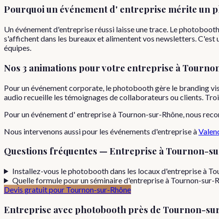
Pourquoi
un événement d'
entreprise
mérite un p
Un événement d'entreprise réussi laisse une trace. Le photoboot
s'affichent dans les bureaux et alimentent vos newsletters. C'est 
équipes.
Nos 3 animations pour votre
entreprise
à
Tourno
Pour un événement corporate, le photobooth gère le branding visue
audio recueille les témoignages de collaborateurs ou clients. Tr
Pour
un événement d'
entreprise
à
Tournon-sur-Rhône
, nous rec
Nous intervenons aussi pour les
événements d'entreprise
à
Valen
Questions fréquentes —
Entreprise
à
Tournon-su
Installez-vous le photobooth dans les locaux d'entreprise à T
Quelle formule pour un séminaire d'entreprise à Tournon-sur-
Devis gratuit pour
Tournon-sur-Rhône
Entreprise
avec photobooth près de
Tournon-su