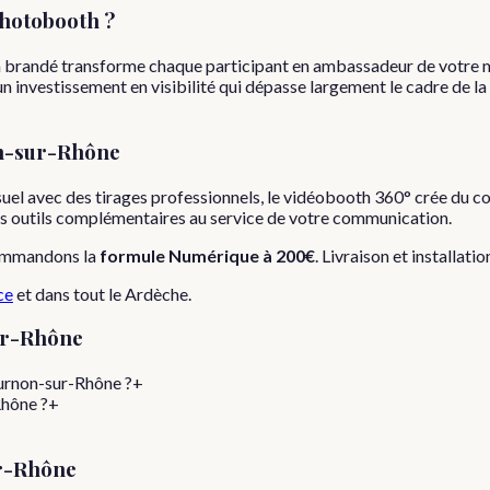
hotobooth ?
h brandé transforme chaque participant en ambassadeur de votre mar
un investissement en visibilité qui dépasse largement le cadre de la
n-sur-Rhône
l avec des tirages professionnels, le vidéobooth 360° crée du conte
ois outils complémentaires au service de votre communication.
ommandons la
formule
Numérique
à
200€
. Livraison et installati
ce
et dans tout le
Ardèche
.
r-Rhône
ournon-sur-Rhône ?
+
Rhône ?
+
r-Rhône