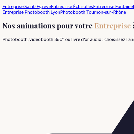
Entreprise
Saint-Égrève
Entreprise
Échirolles
Entreprise
Fontaine
Entreprise
Photobooth Lyon
Photobooth
Tournon-sur-Rhône
Nos animations pour votre
Entreprise
Photobooth, vidéobooth 360° ou livre d'or audio : choisissez l'a