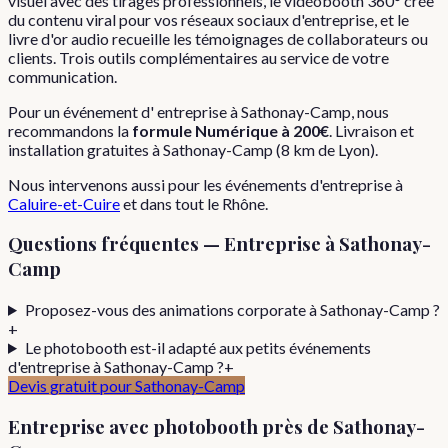
visuel avec des tirages professionnels, le vidéobooth 360° crée
du contenu viral pour vos réseaux sociaux d'entreprise, et le
livre d'or audio recueille les témoignages de collaborateurs ou
clients. Trois outils complémentaires au service de votre
communication.
Pour
un événement d'
entreprise
à
Sathonay-Camp
, nous
recommandons la
formule
Numérique
à
200€
. Livraison et
installation gratuites à
Sathonay-Camp
(
8
km de Lyon).
Nous intervenons aussi pour les
événements d'entreprise
à
Caluire-et-Cuire
et dans tout le
Rhône
.
Questions fréquentes —
Entreprise
à
Sathonay-
Camp
Proposez-vous des animations corporate à Sathonay-Camp ?
+
Le photobooth est-il adapté aux petits événements
d'entreprise à Sathonay-Camp ?
+
Devis gratuit pour
Sathonay-Camp
Entreprise
avec photobooth près de
Sathonay-