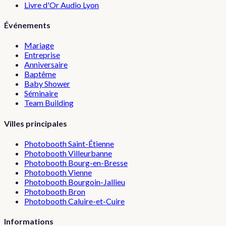
Livre d'Or Audio Lyon
Événements
Mariage
Entreprise
Anniversaire
Baptême
Baby Shower
Séminaire
Team Building
Villes principales
Photobooth
Saint-Étienne
Photobooth
Villeurbanne
Photobooth
Bourg-en-Bresse
Photobooth
Vienne
Photobooth
Bourgoin-Jallieu
Photobooth
Bron
Photobooth
Caluire-et-Cuire
Informations