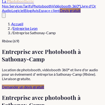
La
Photobootherie
Nos Services
Tarifs
Photobooth
Vidéobooth 360°
Livre d'Or
Audio
Logiciel
Blog
Avis
Espace client
Devis gratuit
Accueil
/
Entreprise Lyon
/
Entreprise Sathonay-Camp
Rhône (69)
Entreprise avec Photobooth à
Sathonay-Camp
Location de photobooth, vidéobooth 360° et livre d'or audio
pour un événement d' entreprise à Sathonay-Camp (Rhône).
Livraison gratuite.
Demander un devis gratuit
Entreprise
avec photobooth à
Sathonay-Camp