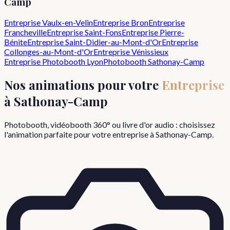
Camp
Entreprise
Vaulx-en-Velin
Entreprise
Bron
Entreprise
Francheville
Entreprise
Saint-Fons
Entreprise
Pierre-
Bénite
Entreprise
Saint-Didier-au-Mont-d'Or
Entreprise
Collonges-au-Mont-d'Or
Entreprise
Vénissieux
Entreprise
Photobooth Lyon
Photobooth
Sathonay-Camp
Nos animations pour votre
Entreprise
à
Sathonay-Camp
Photobooth, vidéobooth 360° ou livre d'or audio : choisissez
l'animation parfaite pour votre
entreprise
à
Sathonay-Camp
.