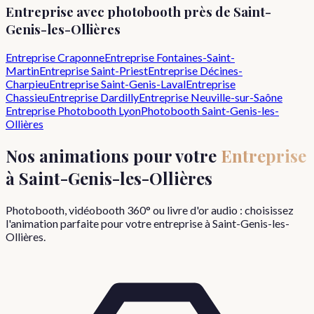
Entreprise
avec photobooth près de
Saint-
Genis-les-Ollières
Entreprise
Craponne
Entreprise
Fontaines-Saint-
Martin
Entreprise
Saint-Priest
Entreprise
Décines-
Charpieu
Entreprise
Saint-Genis-Laval
Entreprise
Chassieu
Entreprise
Dardilly
Entreprise
Neuville-sur-Saône
Entreprise
Photobooth Lyon
Photobooth
Saint-Genis-les-
Ollières
Nos animations pour votre
Entreprise
à
Saint-Genis-les-Ollières
Photobooth, vidéobooth 360° ou livre d'or audio : choisissez
l'animation parfaite pour votre
entreprise
à
Saint-Genis-les-
Ollières
.