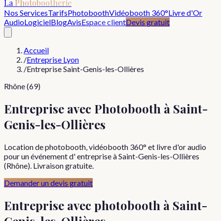
La
Photobootherie
Nos Services
Tarifs
Photobooth
Vidéobooth 360°
Livre d'Or
Audio
Logiciel
Blog
Avis
Espace client
Devis gratuit
Accueil
/
Entreprise Lyon
/
Entreprise Saint-Genis-les-Ollières
Rhône (69)
Entreprise avec Photobooth à Saint-
Genis-les-Ollières
Location de photobooth, vidéobooth 360° et livre d'or audio
pour un événement d' entreprise à Saint-Genis-les-Ollières
(Rhône). Livraison gratuite.
Demander un devis gratuit
Entreprise
avec photobooth à
Saint-
Genis-les-Ollières