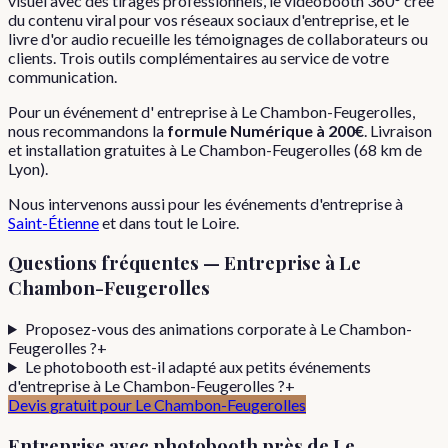
visuel avec des tirages professionnels, le vidéobooth 360° crée
du contenu viral pour vos réseaux sociaux d'entreprise, et le
livre d'or audio recueille les témoignages de collaborateurs ou
clients. Trois outils complémentaires au service de votre
communication.
Pour
un événement d'
entreprise
à
Le Chambon-Feugerolles
,
nous recommandons la
formule
Numérique
à
200€
. Livraison
et installation gratuites à
Le Chambon-Feugerolles
(
68
km de
Lyon).
Nous intervenons aussi pour les
événements d'entreprise
à
Saint-Étienne
et dans tout le
Loire
.
Questions fréquentes —
Entreprise
à
Le
Chambon-Feugerolles
Proposez-vous des animations corporate à Le Chambon-
Feugerolles ?
+
Le photobooth est-il adapté aux petits événements
d'entreprise à Le Chambon-Feugerolles ?
+
Devis gratuit pour
Le Chambon-Feugerolles
Entreprise
avec photobooth près de
Le