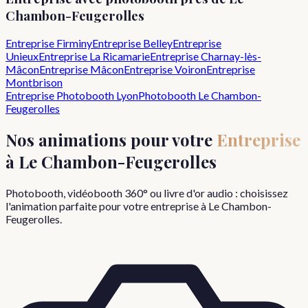
Chambon-Feugerolles
Entreprise
Firminy
Entreprise
Belley
Entreprise
Unieux
Entreprise
La Ricamarie
Entreprise
Charnay-lès-
Mâcon
Entreprise
Mâcon
Entreprise
Voiron
Entreprise
Montbrison
Entreprise
Photobooth Lyon
Photobooth
Le Chambon-
Feugerolles
Nos animations pour votre
Entreprise
à
Le Chambon-Feugerolles
Photobooth, vidéobooth 360° ou livre d'or audio : choisissez
l'animation parfaite pour votre
entreprise
à
Le Chambon-
Feugerolles
.