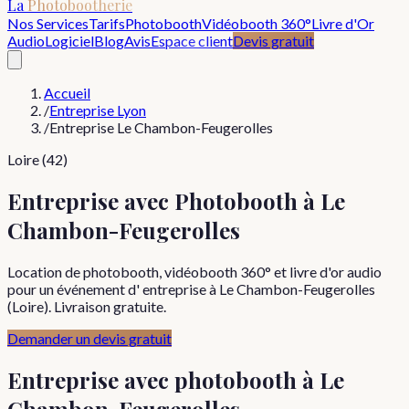
La
Photobootherie
Nos Services
Tarifs
Photobooth
Vidéobooth 360°
Livre d'Or
Audio
Logiciel
Blog
Avis
Espace client
Devis gratuit
Accueil
/
Entreprise Lyon
/
Entreprise Le Chambon-Feugerolles
Loire (42)
Entreprise avec Photobooth à Le
Chambon-Feugerolles
Location de photobooth, vidéobooth 360° et livre d'or audio
pour un événement d' entreprise à Le Chambon-Feugerolles
(Loire). Livraison gratuite.
Demander un devis gratuit
Entreprise
avec photobooth à
Le
Chambon-Feugerolles