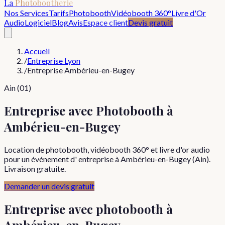
La
Photobootherie
Nos Services
Tarifs
Photobooth
Vidéobooth 360°
Livre d'Or
Audio
Logiciel
Blog
Avis
Espace client
Devis gratuit
Accueil
/
Entreprise Lyon
/
Entreprise Ambérieu-en-Bugey
Ain (01)
Entreprise avec Photobooth à
Ambérieu-en-Bugey
Location de photobooth, vidéobooth 360° et livre d'or audio
pour un événement d' entreprise à Ambérieu-en-Bugey (Ain).
Livraison gratuite.
Demander un devis gratuit
Entreprise
avec photobooth à
Ambérieu-en-Bugey