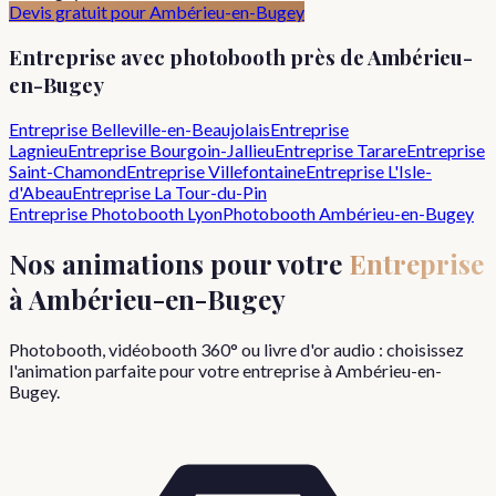
Devis gratuit pour
Ambérieu-en-Bugey
Entreprise
avec photobooth près de
Ambérieu-
en-Bugey
Entreprise
Belleville-en-Beaujolais
Entreprise
Lagnieu
Entreprise
Bourgoin-Jallieu
Entreprise
Tarare
Entreprise
Saint-Chamond
Entreprise
Villefontaine
Entreprise
L'Isle-
d'Abeau
Entreprise
La Tour-du-Pin
Entreprise
Photobooth Lyon
Photobooth
Ambérieu-en-Bugey
Nos animations pour votre
Entreprise
à
Ambérieu-en-Bugey
Photobooth, vidéobooth 360° ou livre d'or audio : choisissez
l'animation parfaite pour votre
entreprise
à
Ambérieu-en-
Bugey
.