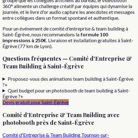
groupe que les collègues affichent au bureau, le vidéobooth
360° alimente un challenge créatif par équipes qui dynamise la
journée, et le livre d'or audio capture les anecdotes et messages
entre collègues dans un format spontané et authentique.
Pour
un événement de
comité d'entreprise & team building
à
Saint-Égrève
, nous recommandons la
formule
100
impressions
à
250€
. Livraison et installation gratuites à
Saint-
Égrève
(
77
km de Lyon).
Questions fréquentes —
Comité d'Entreprise &
Team Building
à
Saint-Égrève
Proposez-vous des animations team building à Saint-Égrève
?
+
Quel budget pour un photobooth de team building à Saint-
Égrève ?
+
Devis gratuit pour
Saint-Égrève
Comité d'Entreprise & Team Building
avec
photobooth près de
Saint-Égrève
Comité d'Entreprise & Team Building
Tournon-sur-