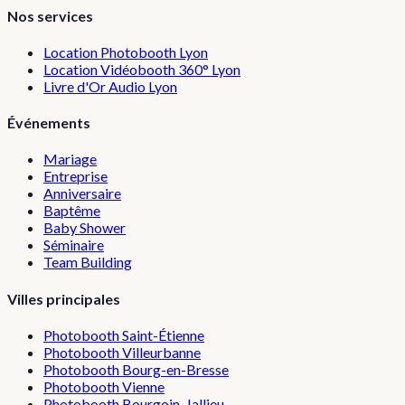
Nos services
Location Photobooth Lyon
Location Vidéobooth 360° Lyon
Livre d'Or Audio Lyon
Événements
Mariage
Entreprise
Anniversaire
Baptême
Baby Shower
Séminaire
Team Building
Villes principales
Photobooth
Saint-Étienne
Photobooth
Villeurbanne
Photobooth
Bourg-en-Bresse
Photobooth
Vienne
Photobooth
Bourgoin-Jallieu