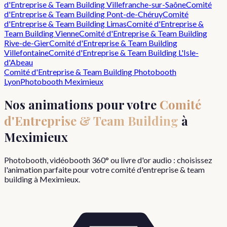
d'Entreprise & Team Building
Villefranche-sur-Saône
Comité
d'Entreprise & Team Building
Pont-de-Chéruy
Comité
d'Entreprise & Team Building
Limas
Comité d'Entreprise &
Team Building
Vienne
Comité d'Entreprise & Team Building
Rive-de-Gier
Comité d'Entreprise & Team Building
Villefontaine
Comité d'Entreprise & Team Building
L'Isle-
d'Abeau
Comité d'Entreprise & Team Building
Photobooth
Lyon
Photobooth
Meximieux
Nos animations pour votre
Comité
d'Entreprise & Team Building
à
Meximieux
Photobooth, vidéobooth 360° ou livre d'or audio : choisissez
l'animation parfaite pour votre
comité d'entreprise & team
building
à
Meximieux
.