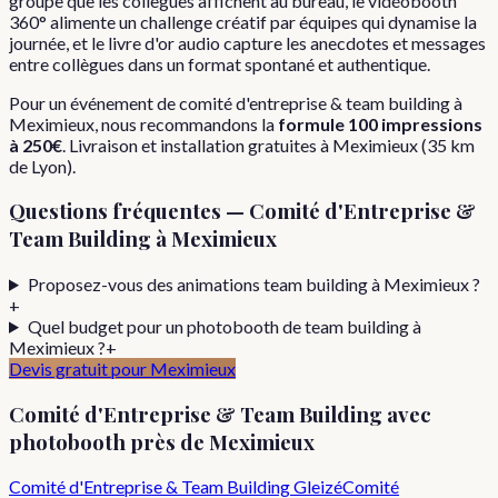
groupe que les collègues affichent au bureau, le vidéobooth
360° alimente un challenge créatif par équipes qui dynamise la
journée, et le livre d'or audio capture les anecdotes et messages
entre collègues dans un format spontané et authentique.
Pour
un événement de
comité d'entreprise & team building
à
Meximieux
, nous recommandons la
formule
100 impressions
à
250€
. Livraison et installation gratuites à
Meximieux
(
35
km
de Lyon).
Questions fréquentes —
Comité d'Entreprise &
Team Building
à
Meximieux
Proposez-vous des animations team building à Meximieux ?
+
Quel budget pour un photobooth de team building à
Meximieux ?
+
Devis gratuit pour
Meximieux
Comité d'Entreprise & Team Building
avec
photobooth près de
Meximieux
Comité d'Entreprise & Team Building
Gleizé
Comité