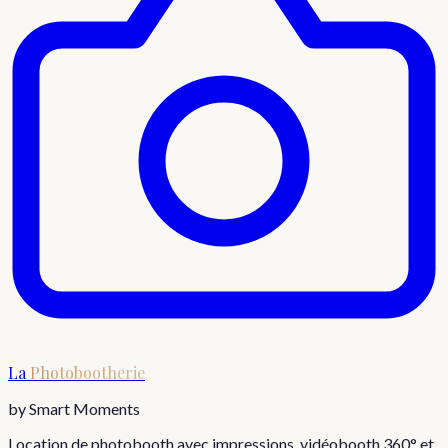
La
Photobootherie
by Smart Moments
Location de photobooth avec impressions, vidéobooth 360° et