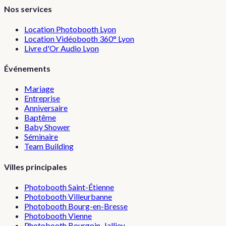
Nos services
Location Photobooth Lyon
Location Vidéobooth 360° Lyon
Livre d'Or Audio Lyon
Événements
Mariage
Entreprise
Anniversaire
Baptême
Baby Shower
Séminaire
Team Building
Villes principales
Photobooth
Saint-Étienne
Photobooth
Villeurbanne
Photobooth
Bourg-en-Bresse
Photobooth
Vienne
Photobooth
Bourgoin-Jallieu