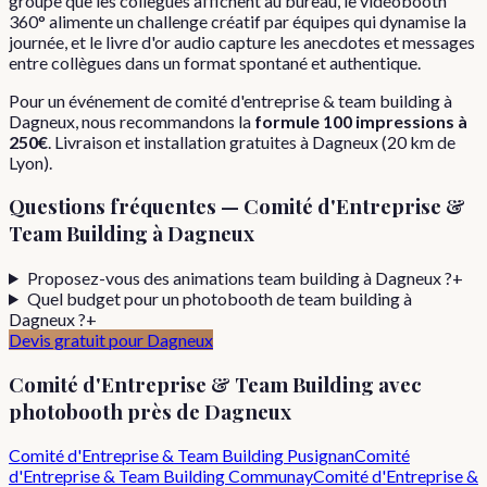
groupe que les collègues affichent au bureau, le vidéobooth
360° alimente un challenge créatif par équipes qui dynamise la
journée, et le livre d'or audio capture les anecdotes et messages
entre collègues dans un format spontané et authentique.
Pour
un événement de
comité d'entreprise & team building
à
Dagneux
, nous recommandons la
formule
100 impressions
à
250€
. Livraison et installation gratuites à
Dagneux
(
20
km de
Lyon).
Questions fréquentes —
Comité d'Entreprise &
Team Building
à
Dagneux
Proposez-vous des animations team building à Dagneux ?
+
Quel budget pour un photobooth de team building à
Dagneux ?
+
Devis gratuit pour
Dagneux
Comité d'Entreprise & Team Building
avec
photobooth près de
Dagneux
Comité d'Entreprise & Team Building
Pusignan
Comité
d'Entreprise & Team Building
Communay
Comité d'Entreprise &