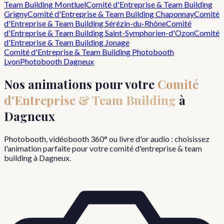
Team Building
Montluel
Comité d'Entreprise & Team Building
Grigny
Comité d'Entreprise & Team Building
Chaponnay
Comité
d'Entreprise & Team Building
Sérézin-du-Rhône
Comité
d'Entreprise & Team Building
Saint-Symphorien-d'Ozon
Comité
d'Entreprise & Team Building
Jonage
Comité d'Entreprise & Team Building
Photobooth
Lyon
Photobooth
Dagneux
Nos animations pour votre
Comité
d'Entreprise & Team Building
à
Dagneux
Photobooth, vidéobooth 360° ou livre d'or audio : choisissez
l'animation parfaite pour votre
comité d'entreprise & team
building
à
Dagneux
.