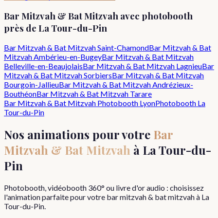
Bar Mitzvah & Bat Mitzvah
avec photobooth
près de
La Tour-du-Pin
Bar Mitzvah & Bat Mitzvah
Saint-Chamond
Bar Mitzvah & Bat
Mitzvah
Ambérieu-en-Bugey
Bar Mitzvah & Bat Mitzvah
Belleville-en-Beaujolais
Bar Mitzvah & Bat Mitzvah
Lagnieu
Bar
Mitzvah & Bat Mitzvah
Sorbiers
Bar Mitzvah & Bat Mitzvah
Bourgoin-Jallieu
Bar Mitzvah & Bat Mitzvah
Andrézieux-
Bouthéon
Bar Mitzvah & Bat Mitzvah
Tarare
Bar Mitzvah & Bat Mitzvah
Photobooth Lyon
Photobooth
La
Tour-du-Pin
Nos animations pour votre
Bar
Mitzvah & Bat Mitzvah
à
La Tour-du-
Pin
Photobooth, vidéobooth 360° ou livre d'or audio : choisissez
l'animation parfaite pour votre
bar mitzvah & bat mitzvah
à
La
Tour-du-Pin
.