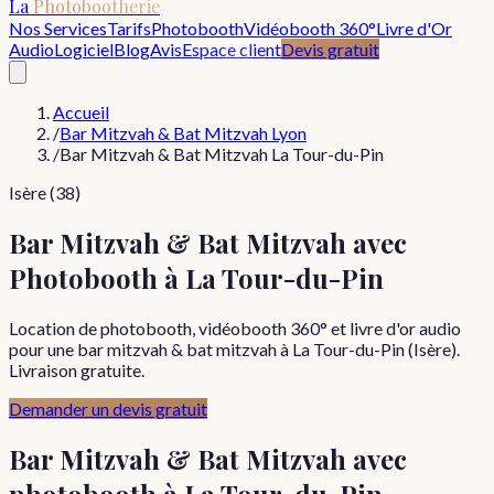
La
Photobootherie
Nos Services
Tarifs
Photobooth
Vidéobooth 360°
Livre d'Or
Audio
Logiciel
Blog
Avis
Espace client
Devis gratuit
Accueil
/
Bar Mitzvah & Bat Mitzvah Lyon
/
Bar Mitzvah & Bat Mitzvah La Tour-du-Pin
Isère (38)
Bar Mitzvah & Bat Mitzvah avec
Photobooth à La Tour-du-Pin
Location de photobooth, vidéobooth 360° et livre d'or audio
pour une bar mitzvah & bat mitzvah à La Tour-du-Pin (Isère).
Livraison gratuite.
Demander un devis gratuit
Bar Mitzvah & Bat Mitzvah
avec
photobooth à
La Tour-du-Pin