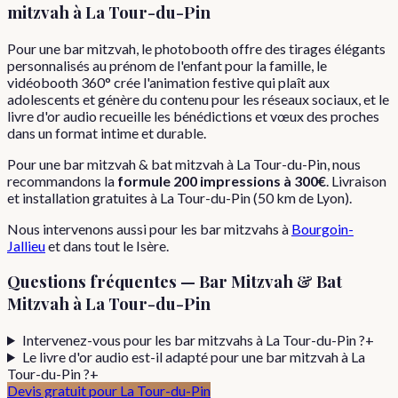
mitzvah
à
La Tour-du-Pin
Pour une bar mitzvah, le photobooth offre des tirages élégants
personnalisés au prénom de l'enfant pour la famille, le
vidéobooth 360° crée l'animation festive qui plaît aux
adolescents et génère du contenu pour les réseaux sociaux, et le
livre d'or audio recueille les bénédictions et vœux des proches
dans un format intime et durable.
Pour
une
bar mitzvah & bat mitzvah
à
La Tour-du-Pin
, nous
recommandons la
formule
200 impressions
à
300€
. Livraison
et installation gratuites à
La Tour-du-Pin
(
50
km de Lyon).
Nous intervenons aussi pour les
bar mitzvahs
à
Bourgoin-
Jallieu
et dans tout le
Isère
.
Questions fréquentes —
Bar Mitzvah & Bat
Mitzvah
à
La Tour-du-Pin
Intervenez-vous pour les bar mitzvahs à La Tour-du-Pin ?
+
Le livre d'or audio est-il adapté pour une bar mitzvah à La
Tour-du-Pin ?
+
Devis gratuit pour
La Tour-du-Pin