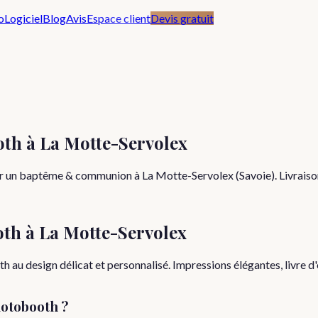
o
Logiciel
Blog
Avis
Espace client
Devis gratuit
h à La Motte-Servolex
r un baptême & communion à La Motte-Servolex (Savoie). Livraison
oth à
La Motte-Servolex
u design délicat et personnalisé. Impressions élégantes, livre d'o
otobooth ?