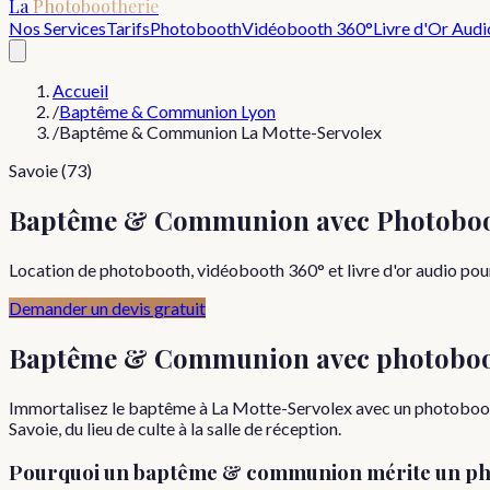
La
Photobootherie
Nos Services
Tarifs
Photobooth
Vidéobooth 360°
Livre d'Or Audi
Accueil
/
Baptême & Communion Lyon
/
Baptême & Communion La Motte-Servolex
Savoie (73)
Baptême & Communion avec Photoboot
Location de photobooth, vidéobooth 360° et livre d'or audio pou
Demander un devis gratuit
Baptême & Communion
avec photobo
Immortalisez le baptême à La Motte-Servolex avec un photobooth a
Savoie, du lieu de culte à la salle de réception.
Pourquoi
un
baptême & communion
mérite un ph