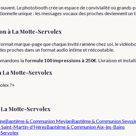
rouvent. Le photobooth crée un espace de convivialité où grands-p
onnelle unique : les messages vocaux des proches deviennent un tré
on
à
La Motte-Servolex
format marque-page que chaque invité ramène chez soi, le vidéobo
s des proches dans un format audio intime et réécoutable.
mmandons la
formule
100 impressions
à
250€
. Livraison et instal
à
La Motte-Servolex
olex ?
+
e
La Motte-Servolex
ine
Baptême & Communion
Meylan
Baptême & Communion
Seyssi
n
Saint-Martin-d'Hères
Baptême & Communion
Aix-les-Bains
-Servolex