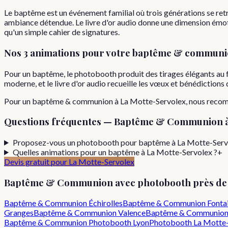
Le baptême est un événement familial où trois générations se ret
ambiance détendue. Le livre d'or audio donne une dimension émoti
qu'un simple cahier de signatures.
Nos 3 animations pour votre
baptême & communi
Pour un baptême, le photobooth produit des tirages élégants au 
moderne, et le livre d'or audio recueille les vœux et bénédiction
Pour
un
baptême & communion
à
La Motte-Servolex
, nous reco
Questions fréquentes —
Baptême & Communion
Proposez-vous un photobooth pour baptême à La Motte-Serv
Quelles animations pour un baptême à La Motte-Servolex ?
+
Devis gratuit pour
La Motte-Servolex
Baptême & Communion
avec photobooth près d
Baptême & Communion
Échirolles
Baptême & Communion
Fonta
Granges
Baptême & Communion
Valence
Baptême & Communio
Baptême & Communion
Photobooth Lyon
Photobooth
La Motte