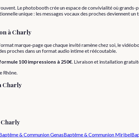
rouvent. Le photobooth crée un espace de convivialité où grands-p
onnelle unique : les messages vocaux des proches deviennent un tré
on
à
Charly
format marque-page que chaque invité ramène chez soi, le vidéobo
s des proches dans un format audio intime et réécoutable.
formule
100 impressions
à
250€
. Livraison et installation gratui
le
Rhône
.
à
Charly
e
Charly
Baptême & Communion
Genas
Baptême & Communion
Miribel
Ba