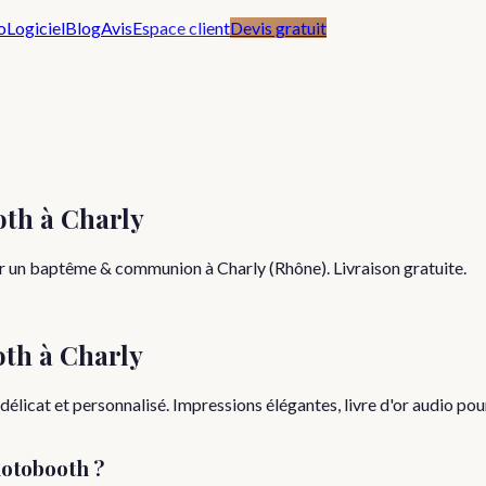
o
Logiciel
Blog
Avis
Espace client
Devis gratuit
th à Charly
r un baptême & communion à Charly (Rhône). Livraison gratuite.
oth à
Charly
icat et personnalisé. Impressions élégantes, livre d'or audio pour
otobooth ?