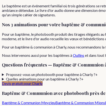
Le baptême est un événement familial où trois générations se ret
ambiance détendue. Le livre d'or audio donne une dimension émoti
qu'un simple cahier de signatures.
Nos 3 animations pour votre
baptême & communi
Pour un baptême, le photobooth produit des tirages élégants au 
moderne, et le livre d'or audio recueille les vœux et bénédiction
Pour
un
baptême & communion
à
Charly
, nous recommandons la
Nous intervenons aussi pour les
baptêmes
à
Oullins
et dans tout 
Questions fréquentes —
Baptême & Communion
Proposez-vous un photobooth pour baptême à Charly ?
+
Quelles animations pour un baptême à Charly ?
+
Devis gratuit pour
Charly
Baptême & Communion
avec photobooth près d
Baptême & Communion
Meyzieu
Baptême & Communion
Mions