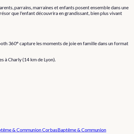
arents, parrains, marraines et enfants posent ensemble dans une
sor que l'enfant découvrira en grandissant, bien plus vivant
oth 360° capture les moments de joie en famille dans un format
tes à
Charly
(
14
km de Lyon).
ptême & Communion
Corbas
Baptême & Communion