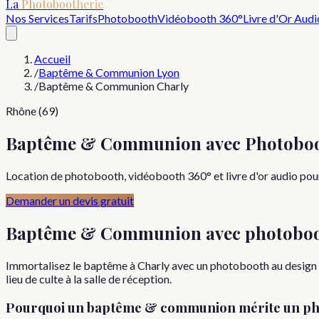
La
Photobootherie
Nos Services
Tarifs
Photobooth
Vidéobooth 360°
Livre d'Or Audi
Accueil
/
Baptême & Communion Lyon
/
Baptême & Communion Charly
Rhône (69)
Baptême & Communion avec Photoboo
Location de photobooth, vidéobooth 360° et livre d'or audio pou
Demander un devis gratuit
Baptême & Communion
avec photobo
Immortalisez le baptême à Charly avec un photobooth au design dél
lieu de culte à la salle de réception.
Pourquoi
un
baptême & communion
mérite un ph