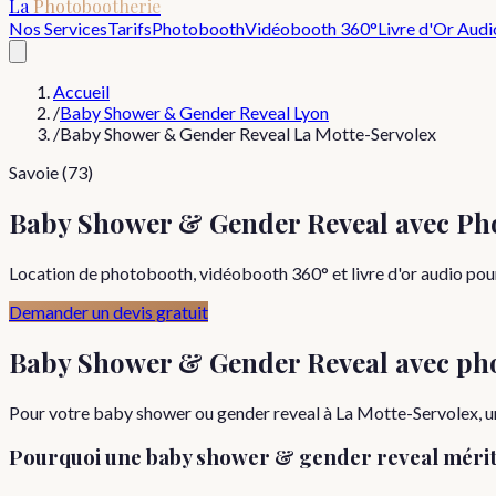
La
Photobootherie
Nos Services
Tarifs
Photobooth
Vidéobooth 360°
Livre d'Or Audi
Accueil
/
Baby Shower & Gender Reveal Lyon
/
Baby Shower & Gender Reveal La Motte-Servolex
Savoie (73)
Baby Shower & Gender Reveal avec Ph
Location de photobooth, vidéobooth 360° et livre d'or audio pou
Demander un devis gratuit
Baby Shower & Gender Reveal
avec ph
Pour votre baby shower ou gender reveal à La Motte-Servolex, un
Pourquoi
une
baby shower & gender reveal
mérit