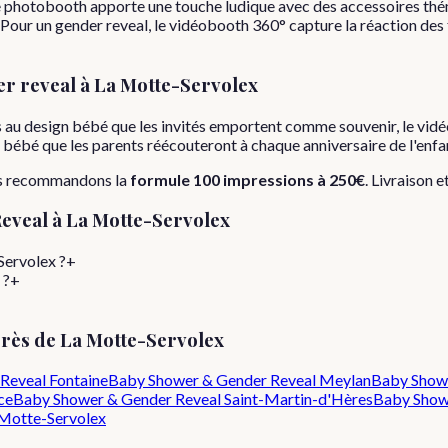
e photobooth apporte une touche ludique avec des accessoires thé
. Pour un gender reveal, le vidéobooth 360° capture la réaction d
r reveal
à
La Motte-Servolex
 au design bébé que les invités emportent comme souvenir, le vid
r bébé que les parents réécouteront à chaque anniversaire de l'enfa
us recommandons la
formule
100 impressions
à
250€
. Livraison e
eveal
à
La Motte-Servolex
ervolex ?
+
 ?
+
près de
La Motte-Servolex
Reveal
Fontaine
Baby Shower & Gender Reveal
Meylan
Baby Show
ce
Baby Shower & Gender Reveal
Saint-Martin-d'Hères
Baby Show
Motte-Servolex