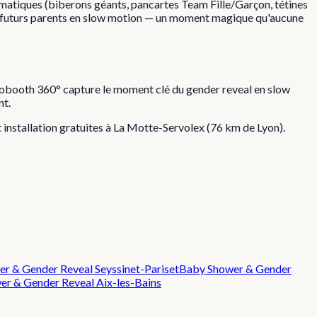
matiques (biberons géants, pancartes Team Fille/Garçon, tétines
es futurs parents en slow motion — un moment magique qu'aucune
éobooth 360° capture le moment clé du gender reveal en slow
nt.
t installation gratuites à
La Motte-Servolex
(
76
km de Lyon).
er & Gender Reveal
Seyssinet-Pariset
Baby Shower & Gender
er & Gender Reveal
Aix-les-Bains