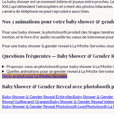
La baby shower est un moment intime et joyeux entre proches. L
XXL) qui détendent l'atmosphère et créent des photos hilarantes
caméra de téléphone ne peut reproduire aussi bien.
Nos 3 animations pour votre
baby shower & gende
Pour une baby shower, le photobooth produit des tirages tendres
motion, et le livre d'or audio recueille les vœux de bienvenue pou
Pour
une
baby shower & gender reveal
à
La Motte-Servolex
, no
Questions fréquentes —
Baby Shower & Gender R
Proposez-vous un photobooth pour baby shower à La Motte-S
Quelles animations pour un gender reveal à La Motte-Servolex
Devis gratuit pour
La Motte-Servolex
Baby Shower & Gender Reveal
avec photobooth 
Baby Shower & Gender Reveal
Échirolles
Baby Shower & Gender 
Reveal
Guilherand-Granges
Baby Shower & Gender Reveal
Valen
Baby Shower & Gender Reveal
Photobooth Lyon
Photobooth
La 