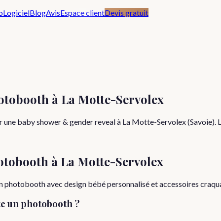
o
Logiciel
Blog
Avis
Espace client
Devis gratuit
otobooth à La Motte-Servolex
r une baby shower & gender reveal à La Motte-Servolex (Savoie). Li
otobooth à
La Motte-Servolex
 photobooth avec design bébé personnalisé et accessoires craquant
e un photobooth ?