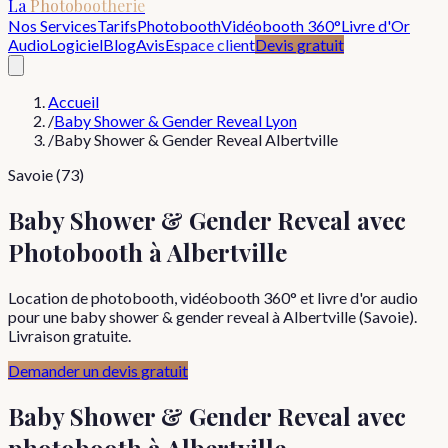
La
Photobootherie
Nos Services
Tarifs
Photobooth
Vidéobooth 360°
Livre d'Or
Audio
Logiciel
Blog
Avis
Espace client
Devis gratuit
Accueil
/
Baby Shower & Gender Reveal Lyon
/
Baby Shower & Gender Reveal Albertville
Savoie (73)
Baby Shower & Gender Reveal avec
Photobooth à Albertville
Location de photobooth, vidéobooth 360° et livre d'or audio
pour une baby shower & gender reveal à Albertville (Savoie).
Livraison gratuite.
Demander un devis gratuit
Baby Shower & Gender Reveal
avec
photobooth à
Albertville