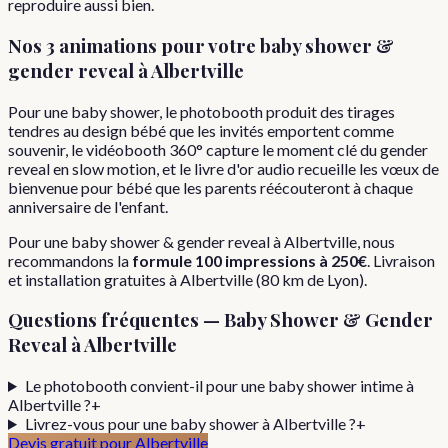
reproduire aussi bien.
Nos 3 animations pour votre
baby shower &
gender reveal
à
Albertville
Pour une baby shower, le photobooth produit des tirages
tendres au design bébé que les invités emportent comme
souvenir, le vidéobooth 360° capture le moment clé du gender
reveal en slow motion, et le livre d'or audio recueille les vœux de
bienvenue pour bébé que les parents réécouteront à chaque
anniversaire de l'enfant.
Pour
une
baby shower & gender reveal
à
Albertville
, nous
recommandons la
formule
100 impressions
à
250€
. Livraison
et installation gratuites à
Albertville
(
80
km de Lyon).
Questions fréquentes —
Baby Shower & Gender
Reveal
à
Albertville
Le photobooth convient-il pour une baby shower intime à
Albertville ?
+
Livrez-vous pour une baby shower à Albertville ?
+
Devis gratuit pour
Albertville