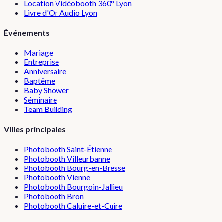
Location Vidéobooth 360° Lyon
Livre d'Or Audio Lyon
Événements
Mariage
Entreprise
Anniversaire
Baptême
Baby Shower
Séminaire
Team Building
Villes principales
Photobooth
Saint-Étienne
Photobooth
Villeurbanne
Photobooth
Bourg-en-Bresse
Photobooth
Vienne
Photobooth
Bourgoin-Jallieu
Photobooth
Bron
Photobooth
Caluire-et-Cuire