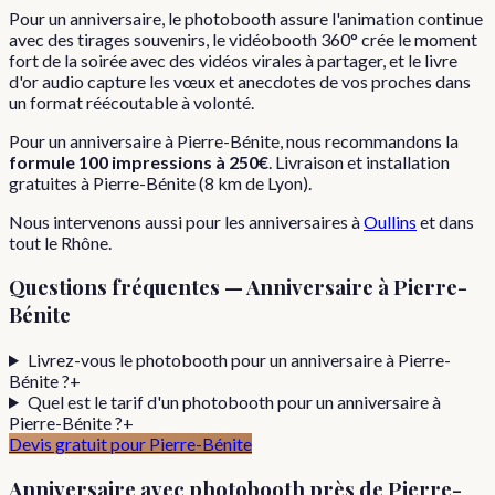
Pour un anniversaire, le photobooth assure l'animation continue
avec des tirages souvenirs, le vidéobooth 360° crée le moment
fort de la soirée avec des vidéos virales à partager, et le livre
d'or audio capture les vœux et anecdotes de vos proches dans
un format réécoutable à volonté.
Pour
un
anniversaire
à
Pierre-Bénite
, nous recommandons la
formule
100 impressions
à
250€
. Livraison et installation
gratuites à
Pierre-Bénite
(
8
km de Lyon).
Nous intervenons aussi pour les
anniversaires
à
Oullins
et dans
tout le
Rhône
.
Questions fréquentes —
Anniversaire
à
Pierre-
Bénite
Livrez-vous le photobooth pour un anniversaire à Pierre-
Bénite ?
+
Quel est le tarif d'un photobooth pour un anniversaire à
Pierre-Bénite ?
+
Devis gratuit pour
Pierre-Bénite
Anniversaire
avec photobooth près de
Pierre-