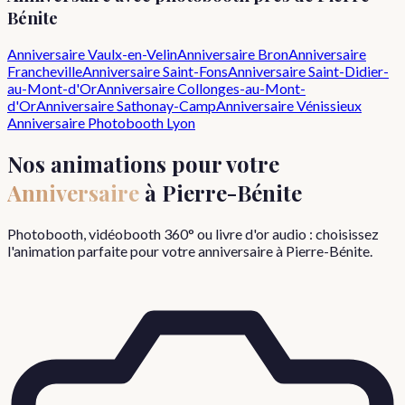
Bénite
Anniversaire
Vaulx-en-Velin
Anniversaire
Bron
Anniversaire
Francheville
Anniversaire
Saint-Fons
Anniversaire
Saint-Didier-
au-Mont-d'Or
Anniversaire
Collonges-au-Mont-
d'Or
Anniversaire
Sathonay-Camp
Anniversaire
Vénissieux
Anniversaire
Photobooth Lyon
Nos animations pour votre
Anniversaire
à
Pierre-Bénite
Photobooth, vidéobooth 360° ou livre d'or audio : choisissez
l'animation parfaite pour votre
anniversaire
à
Pierre-Bénite
.