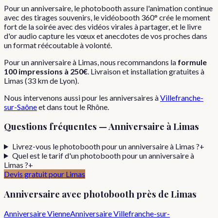
Pour un anniversaire, le photobooth assure l'animation continue
avec des tirages souvenirs, le vidéobooth 360° crée le moment
fort de la soirée avec des vidéos virales à partager, et le livre
d'or audio capture les vœux et anecdotes de vos proches dans
un format réécoutable à volonté.
Pour
un
anniversaire
à
Limas
, nous recommandons la
formule
100 impressions
à
250€
. Livraison et installation gratuites à
Limas
(
33
km de Lyon).
Nous intervenons aussi pour les
anniversaires
à
Villefranche-
sur-Saône
et dans tout le
Rhône
.
Questions fréquentes —
Anniversaire
à
Limas
Livrez-vous le photobooth pour un anniversaire à Limas ?
+
Quel est le tarif d'un photobooth pour un anniversaire à
Limas ?
+
Devis gratuit pour
Limas
Anniversaire
avec photobooth près de
Limas
Anniversaire
Vienne
Anniversaire
Villefranche-sur-