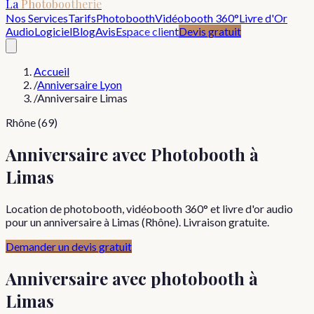
La
Photobootherie
Nos Services
Tarifs
Photobooth
Vidéobooth 360°
Livre d'Or
Audio
Logiciel
Blog
Avis
Espace client
Devis gratuit
Accueil
/
Anniversaire Lyon
/
Anniversaire Limas
Rhône (69)
Anniversaire avec Photobooth à
Limas
Location de photobooth, vidéobooth 360° et livre d'or audio
pour un anniversaire à Limas (Rhône). Livraison gratuite.
Demander un devis gratuit
Anniversaire
avec photobooth à
Limas