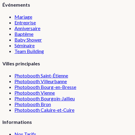
Événements
Mariage
Entreprise
Anniversaire
Baptême
Baby Shower
Séminaire
Team Building
Villes principales
Photobooth
Saint-Étienne
Photobooth
Villeurbanne
Photobooth
Bourg-en-Bresse
Photobooth
Vienne
Photobooth
Bourgoin-Jallieu
Photobooth
Bron
Photobooth
Caluire-et-Cuire
Informations
Nos Tarifs