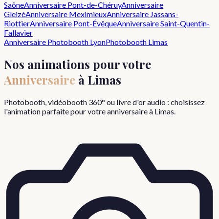
Saône
Anniversaire
Pont-de-Chéruy
Anniversaire
Gleizé
Anniversaire
Meximieux
Anniversaire
Jassans-
Riottier
Anniversaire
Pont-Évêque
Anniversaire
Saint-Quentin-
Fallavier
Anniversaire
Photobooth Lyon
Photobooth
Limas
Nos animations pour votre
Anniversaire
à
Limas
Photobooth, vidéobooth 360° ou livre d'or audio : choisissez
l'animation parfaite pour votre
anniversaire
à
Limas
.