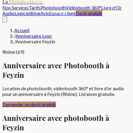
La
Photobootherie
Nos Services
Tarifs
Photobooth
Vidéobooth 360°
Livre d'Or
Audio
Logiciel
Blog
Avis
Espace client
Devis gratuit
Accueil
/
Anniversaire Lyon
/
Anniversaire Feyzin
Rhône (69)
Anniversaire avec Photobooth à
Feyzin
Location de photobooth, vidéobooth 360° et livre d'or audio
pour un anniversaire à Feyzin (Rhône). Livraison gratuite.
Demander un devis gratuit
Anniversaire
avec photobooth à
Feyzin