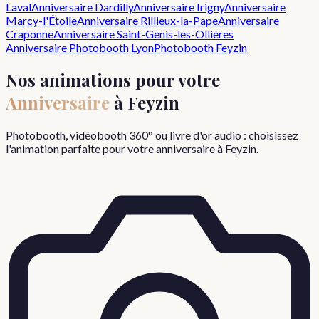
Laval
Anniversaire
Dardilly
Anniversaire
Irigny
Anniversaire
Marcy-l'Étoile
Anniversaire
Rillieux-la-Pape
Anniversaire
Craponne
Anniversaire
Saint-Genis-les-Ollières
Anniversaire
Photobooth Lyon
Photobooth
Feyzin
Nos animations pour votre
Anniversaire
à
Feyzin
Photobooth, vidéobooth 360° ou livre d'or audio : choisissez
l'animation parfaite pour votre
anniversaire
à
Feyzin
.