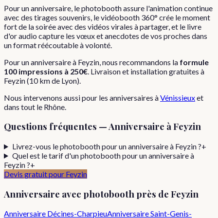
Pour un anniversaire, le photobooth assure l'animation continue
avec des tirages souvenirs, le vidéobooth 360° crée le moment
fort de la soirée avec des vidéos virales à partager, et le livre
d'or audio capture les vœux et anecdotes de vos proches dans
un format réécoutable à volonté.
Pour
un
anniversaire
à
Feyzin
, nous recommandons la
formule
100 impressions
à
250€
. Livraison et installation gratuites à
Feyzin
(
10
km de Lyon).
Nous intervenons aussi pour les
anniversaires
à
Vénissieux
et
dans tout le
Rhône
.
Questions fréquentes —
Anniversaire
à
Feyzin
Livrez-vous le photobooth pour un anniversaire à Feyzin ?
+
Quel est le tarif d'un photobooth pour un anniversaire à
Feyzin ?
+
Devis gratuit pour
Feyzin
Anniversaire
avec photobooth près de
Feyzin
Anniversaire
Décines-Charpieu
Anniversaire
Saint-Genis-