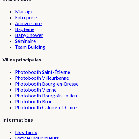
Mariage
Entreprise
Anniversaire
Baptême
Baby Shower
Séminaire
Team Building
Villes principales
Photobooth
Saint-Étienne
Photobooth
Villeurbanne
Photobooth
Bourg-en-Bresse
Photobooth
Vienne
Photobooth
Bourgoin-Jallieu
Photobooth
Bron
Photobooth
Caluire-et-Cuire
Informations
Nos Tarifs
Logiciel pour loueurs